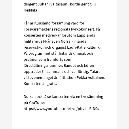
dirigent Juhani Valtasalmi, kördirigent Olli
Heikkilä
I år är Kuusamo församling värd för
Försvarsmaktens regionala kyrkokonsert. På
konserten medverkar förutom Lapplands
militärmusikkår även Norra Finlands
reservistkör och organist Lauri-Kalle Kallunki.
På programmet står finländsk musik och
psalmer som framförts som
föreställningsnummer. Bandet och kören
uppträder tillsammans och var för sig. Talare
vid evenemanget är fältbiskop Pekka Asikainen.
Konserten är gratis.
Du kan också se konserten via en livesändning
på YouTube:
https://www.youtube.com/live/pNviasPlD0s