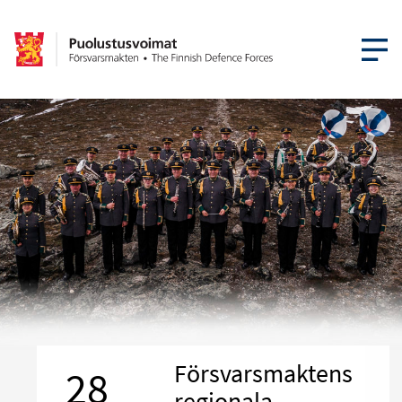
ÖPPNA ME
Försvarsmaktens
28
regionala