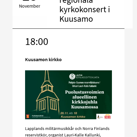
November
kyrkokonsert i
Kuusamo
18:00
Rikta
in
på
Kuusamon kirkko
sociala
media
Lapplands militärmusikkår och Norra Finlands
reservistkör, organist Lauri-Kalle Kallunki,