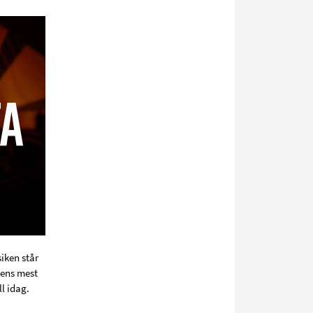
sociala
media
iken står
lens mest
l idag.