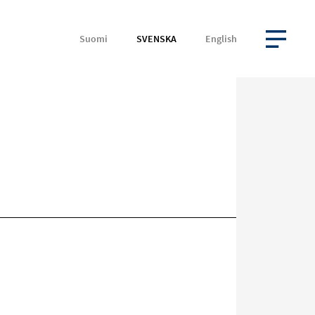
Suomi
SVENSKA
English
ÖPPNA MENYN
Rikta
in
på