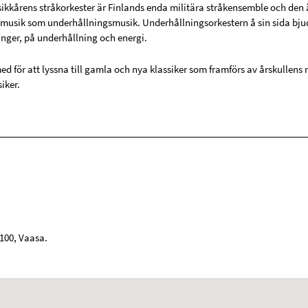
ikkårens stråkorkester är Finlands enda militära stråkensemble och den 
k musik som underhållningsmusik. Underhållningsorkestern å sin sida bjud
ger, på underhållning och energi.
 för att lyssna till gamla och nya klassiker som framförs av årskullens 
iker.
100
,
Vaasa
.