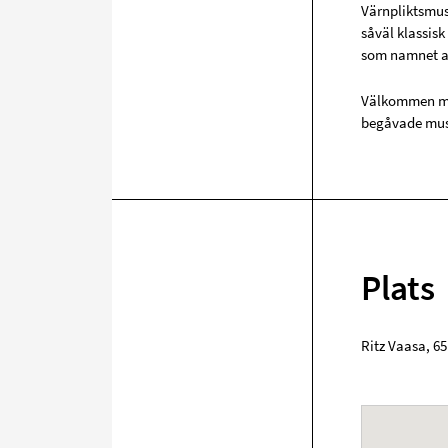
Värnpliktsmus
såväl klassis
som namnet an
Välkommen med
begåvade mus
Plats
Ritz Vaasa
,
65