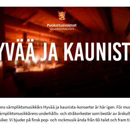
ns värnpliktsmusikkårs Hyvää ja kaunista-konserter är här igen. För mus
ärnpliktsmusikkårens underhålls- och stråkorkester som består av årskul
er. Vi bjuder på finsk pop- och rockmusik ända från 60-talet och fram til