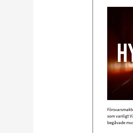
Försvarsmakte
som vanligt V
begåvade musik