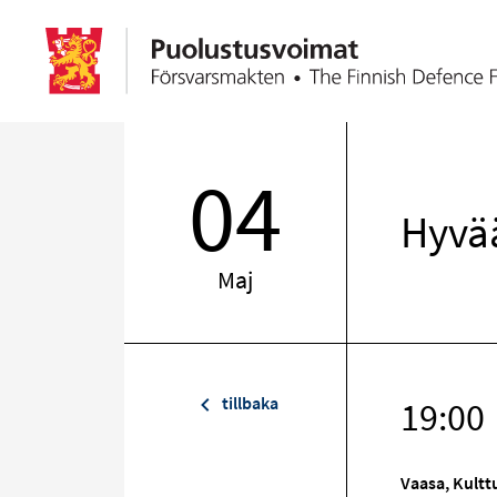
04
Hyvää
Maj
tillbaka
19:00
Vaasa, Kultt