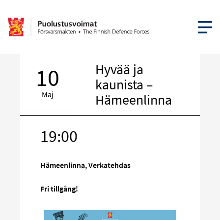
ÖPPNA ME
Hyvää ja
10
kaunista –
Maj
Hämeenlinna
19:00
Rikta
in
på
Hämeenlinna, Verkatehdas
sociala
media
Fri tillgång!