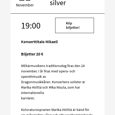
silver
November
Rikta
19:00
Köp
in
biljetter!
på
sociala
Konserttitalo Mikaeli
media
Biljetter 20 €
Militärmusikens traditionsdag firas den 24
november. I år firas med opera- och
operettmusik av
Dragonmusikkåren. Konsertens solister är
Marika Hölttä och Mika Nisula, som har
internationella
karriärer.
Koloratursopranen Marika Hölttä är känd för