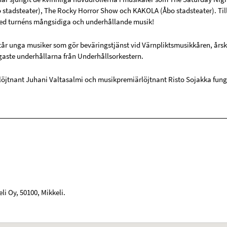
 stadsteater), The Rocky Horror Show och KAKOLA (Åbo stadsteater). T
ed turnéns mångsidiga och underhållande musik!
tår unga musiker som gör beväringstjänst vid Värnpliktsmusikkåren, års
igaste underhållarna från Underhållsorkestern.
öjtnant Juhani Valtasalmi och musikpremiärlöjtnant Risto Sojakka fung
eli Oy
,
50100
,
Mikkeli
.