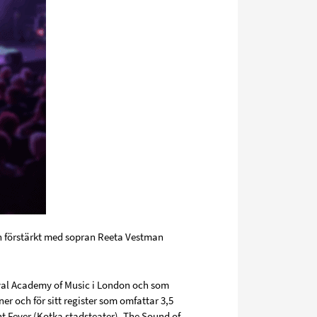
n förstärkt med sopran Reeta Vestman
al Academy of Music i London och som
r och för sitt register som omfattar 3,5
t Fever (Kotka stadsteater), The Sound of