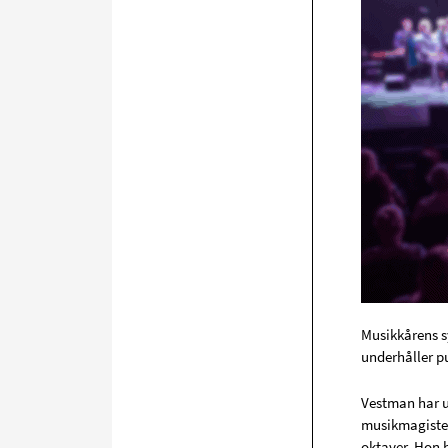
Musikkårens s
underhåller p
Vestman har 
musikmagister 
oktaver. Hon 