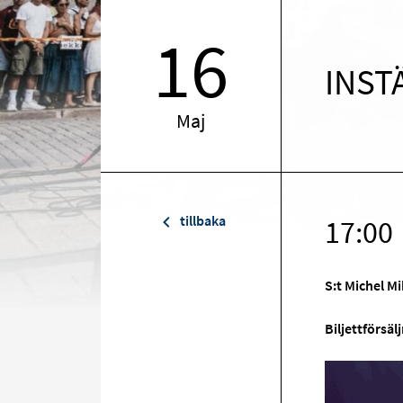
16
INSTÄ
Maj
tillbaka
17:00
S:t Michel Mi
Biljettförsäl