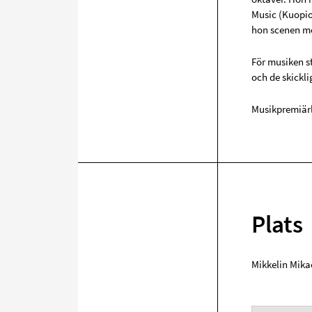
Music (Kuopio
hon scenen m
För musiken s
och de skickl
Musikpremiärl
Plats
Mikkelin Mika