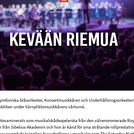
ymfoniska blåsorkester, Konsertmusikkåren och Underhållningsorkester
ubliken under Värnpliktsmusikkårens vårturné.
utexaminerats som musikalskådespelerska från den välrenommerade Roy
från Sibelius-Akademin och hon är känd för sina strålande rollprestatione
har sjungit de kvinnliga huvudrollerna i musikaler som The Saturday Nigh