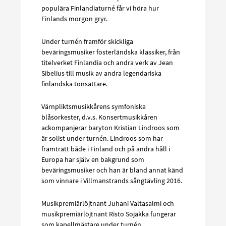
populära Finlandiaturné får vi höra hur
Finlands morgon gryr.
Under turnén framför skickliga
beväringsmusiker fosterländska klassiker, från
titelverket Finlandia och andra verk av Jean
Sibelius till musik av andra legendariska
finländska tonsättare.
Värnpliktsmusikkårens symfoniska
blåsorkester, d.v.s. Konsertmusikkåren
ackompanjerar baryton Kristian Lindroos som
är solist under turnén. Lindroos som har
framträtt både i Finland och på andra håll i
Europa har själv en bakgrund som
beväringsmusiker och han är bland annat känd
som vinnare i Villmanstrands sångtävling 2016.
Musikpremiärlöjtnant Juhani Valtasalmi och
musikpremiärlöjtnant Risto Sojakka fungerar
som kapellmästare under turnén.