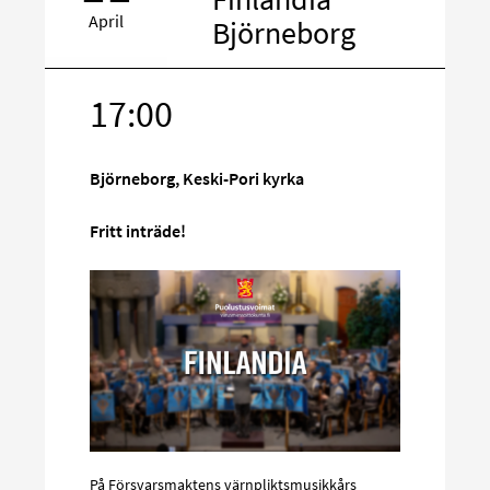
April
Björneborg
17:00
Rikta
in
på
Björneborg, Keski-Pori kyrka
sociala
media
Fritt inträde!
På Försvarsmaktens värnpliktsmusikkårs