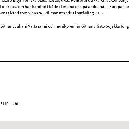
ikkårens symfoniska blåsorkester, d.v.s. Konsertmusikkåren ackompanjera
 Lindroos som har framträtt både i Finland och på andra håll i Europa h
annat känd som vinnare i Villmanstrands sångtävling 2016.
öjtnant Juhani Valtasalmi och musikpremiärlöjtnant Risto Sojakka fung
15110
,
Lahti
.