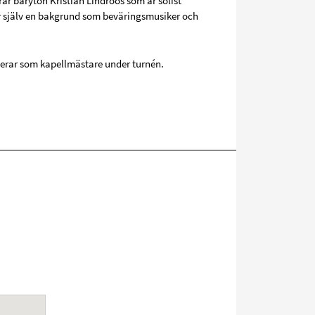
r baryton Kristian Lindroos som är solist
ar själv en bakgrund som beväringsmusiker och
erar som kapellmästare under turnén.