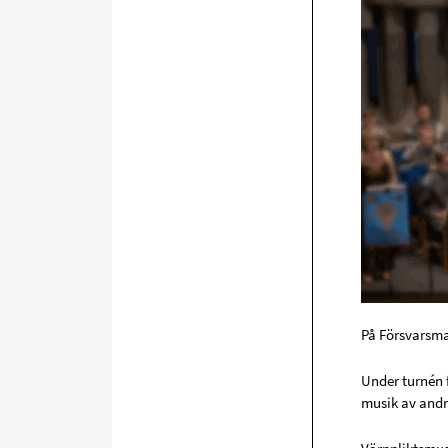
På Försvarsma
Under turnén f
musik av andr