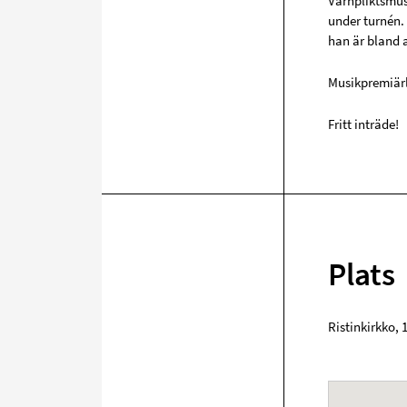
Värnpliktsmus
under turnén.
han är bland 
Musikpremiärl
Fritt inträde!
Plats
Ristinkirkko
,