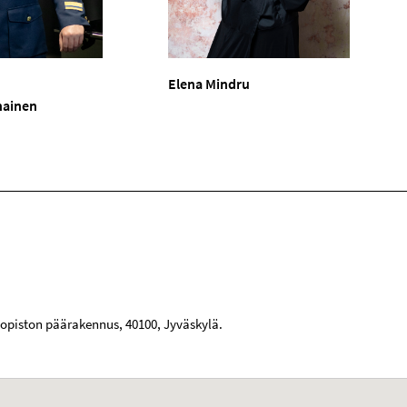
Elena Mindru
nainen
iopiston päärakennus
,
40100
,
Jyväskylä
.