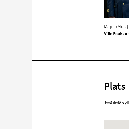
Major (Mus.)
Ville Paakku
Plats
Jyväskylän yl