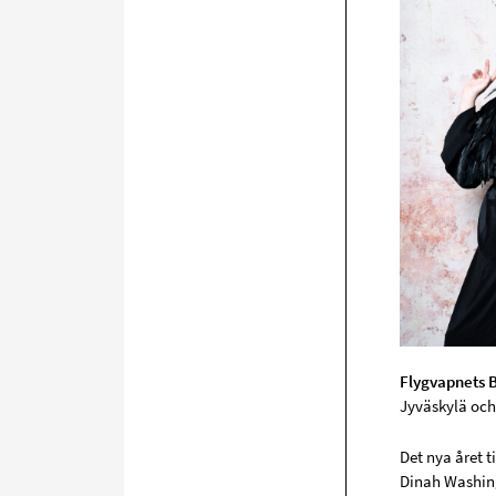
Flygvapnets 
Jyväskylä och
Det nya året t
Dinah Washing