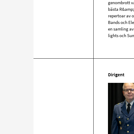
genombrott va
bästa R&amp;B
repertoar av o
Bands och Ele
en samling av 
lights och Sun
Dirigent