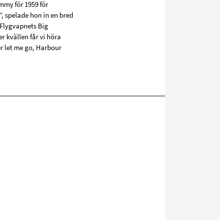
mmy för 1959 för
, spelade hon in en bred
 Flygvapnets Big
 kvällen får vi höra
er let me go, Harbour