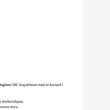
ingtons
100- årsjubileum med en konsert i
a storbandsjazz.
Hennes stora