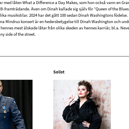
r med låten What a Difference a Day Makes, som hon också vann en Gra
-framträdande. Även om Dinah kallade sig själv för “Queen of the Blues”
lika musikstilar. 2024 har det gått 100 sedan Dinah Washingtons födelse.
na Mindrus konsert är en hedersbetygelse till Dinah Washington och under
hennes mest älskade låtar från olika skeden av hennes karriär, bl.a. Nev
ny side of the street.
Solist