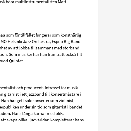
ckså höra multiinstrumentalisten Matti
a som för tillfället fungerar som konstnärlig
 UMO Helsinki Jazz Orchestra, Espoo Big Band
enhet av att jobba tillsammans med storband
ion. Som musiker har han framträtt också till
uori Quintet.
entalist och producent. Intresset för musik
gitarrist i ett jazzband till konsertmästare i
 Han har gett solokonserter som violinist,
rpubliken under sin tid som gitarrist i bandet
tudion. Hans långa karriär med olika
r att skapa olika ljudvärldar, kompletterar hans