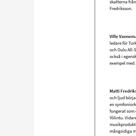
skatterna från
Fredriksson.
Ville Vannem
ledare för Tu
och Oulu All-
också i egens
exempel med J
Matti Fredrik
och ljud börja
en symfoniorke
fungerat som 
Yölintu. Vidar
musikproduktio
mångsidiga mu