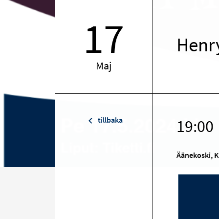
17
Henry
Maj
tillbaka
19:00
Äänekoski, K