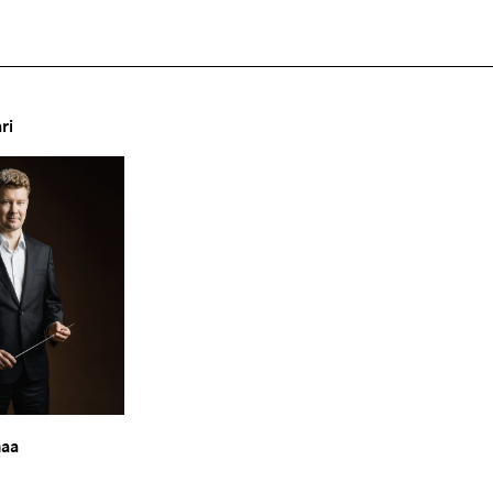
ri
maa