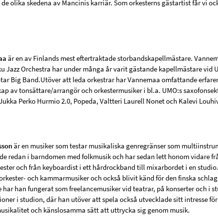
 de olika skedena av Mancinis karriär. Som orkesterns gästartist får vi o
aa
är en av Finlands mest eftertraktade storbandskapellmästare. Vannema
rku Jazz Orchestra har under många år varit gästande kapellmästare vid
Star Big Band.Utöver att leda orkestrar har Vannemaa omfattande erfar
kap av tonsättare/arrangör och orkestermusiker i bl.a. UMO:s saxofonsekt
ukka Perko Hurmio 2.0, Popeda, Valtteri Laurell Nonet och Kalevi Louhiv
sson
är en musiker som testar musikaliska genregränser som multiinstrum
de redan i barndomen med folkmusik och har sedan lett honom vidare från 
ster och från keyboardist i ett hårdrockband till mixarbordet i en studio.
orkester- och kammarmusiker och också blivit känd för den finska schlage
e har han fungerat som freelancemusiker vid teatrar, på konserter och i s
ner i studion, där han utöver att spela också utvecklade sitt intresse fö
sikalitet och känslosamma sätt att uttrycka sig genom musik.