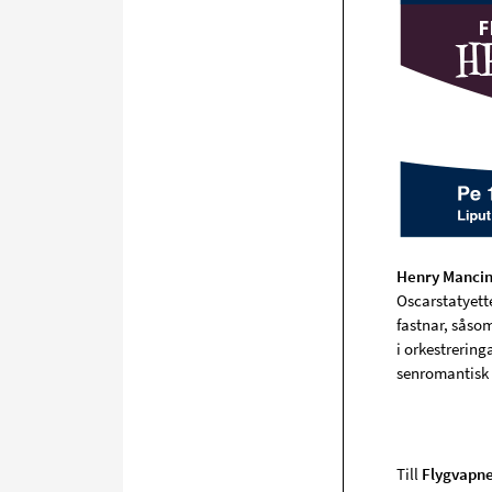
Henry Mancin
Oscarstatyett
fastnar, såsom
i orkestrerin
senromantisk 
Till
Flygvapne