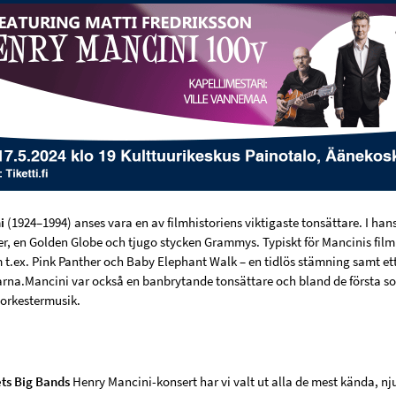
i
(1924–1994) anses vara en av filmhistoriens viktigaste tonsättare. I han
er, en Golden Globe och tjugo stycken Grammys. Typiskt för Mancinis film
 t.ex. Pink Panther och Baby Elephant Walk – en tidlös stämning samt ett
garna.Mancini var också en banbrytande tonsättare och bland de första s
orkestermusik.
ts Big Bands
Henry Mancini-konsert har vi valt ut alla de mest kända, n