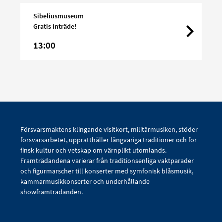
Sibeliusmuseum
Gratis inträde!
13:00
Försvarsmaktens klingande visitkort, militärmusiken, stöder
försvarsarbetet, upprätthåller långvariga traditioner och för
finsk kultur och vetskap om värnplikt utomlands.
Framträdandena varierar från traditionsenliga vaktparader
och figurmarscher till konserter med symfonisk blåsmusik,
kammarmusikkonserter och underhållande
showframträdanden.