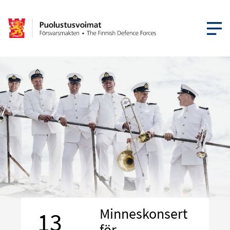
ÖPPNA ME
Minneskonsert
13
för