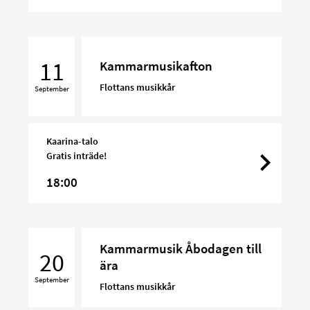
Kammarmusikafton
11
Kammarmusikafton
Flottans musikkår
September
Kaarina-talo
Gratis inträde!
18:00
Kammarmusik
Kammarmusik Åbodagen till
Åbodagen
20
ära
till
September
ära
Flottans musikkår