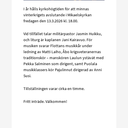
I år hålls kyrkohögtiden för att minnas
vinterkrigets avslutande i Mikaelskyrkan
fredagen den 13.3.2026 kl. 18.00.
Vid tillfället talar militärpastor Jasmin Huikku,
och liturg är kaplanen Jani Kairavuo. För
musiken svarar Flottans musikkår under
ledning av Matti Laiho, Åbo krigsveteranernas
traditionskör – manskören Laulun ystävät med
Pekka Salminen som dirigent, samt Puolala
musikklassers kör Pajulinnut dirigerad av Anni
Susi.
Tillställningen varar cirka en timme.
Fritt inträde. Välkommen!