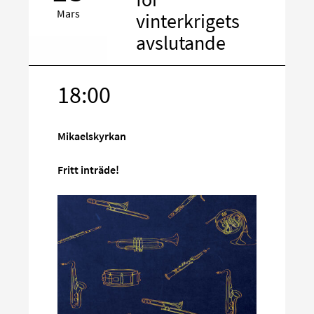
Mars
vinterkrigets
avslutande
18:00
Rikta
in
på
Mikaelskyrkan
sociala
media
Fritt inträde!