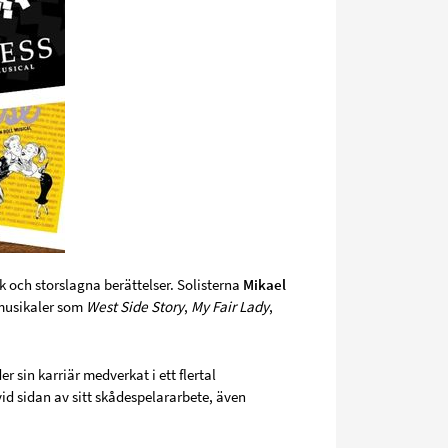
k och storslagna berättelser. Solisterna
Mikael
musikaler som
West Side Story
,
My Fair Lady
,
sin karriär medverkat i ett flertal
vid sidan av sitt skådespelararbete, även