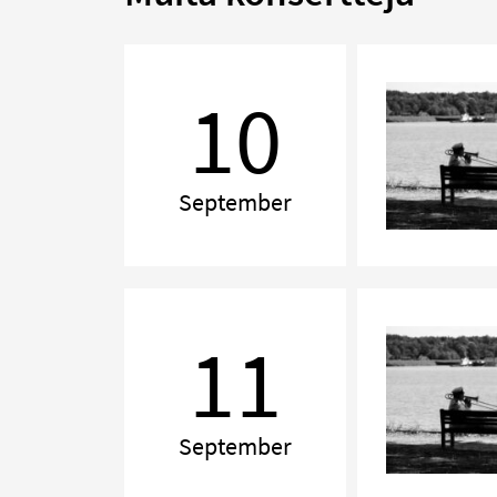
Kammarmusikafton
10
September
Kammarmusikafton
11
September