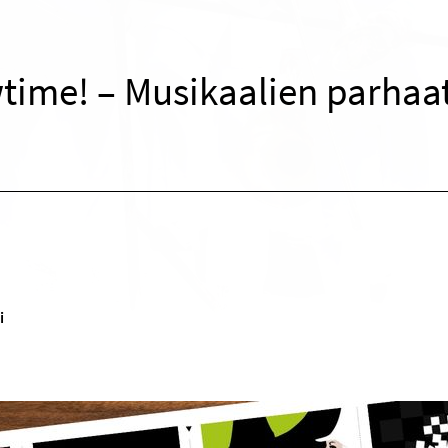
time! – Musikaalien parhaa
i
!