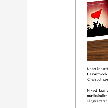
Under konserte
Haavisto
och
Chess
och
Les
Mikael Haavis
musikalroller.
sångframträd