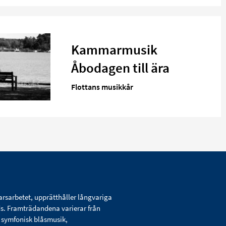
Kammarmusik
Åbodagen till ära
Flottans musikkår
arsarbetet, upprätthåller långvariga
ds. Framträdandena varierar från
d symfonisk blåsmusik,