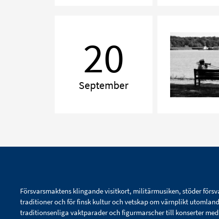
Kammarmusik
Åbodagen
20
till
ära
September
Försvarsmaktens klingande visitkort, militärmusiken, stöder försv
traditioner och för finsk kultur och vetskap om värnplikt utomlan
traditionsenliga vaktparader och figurmarscher till konserter me