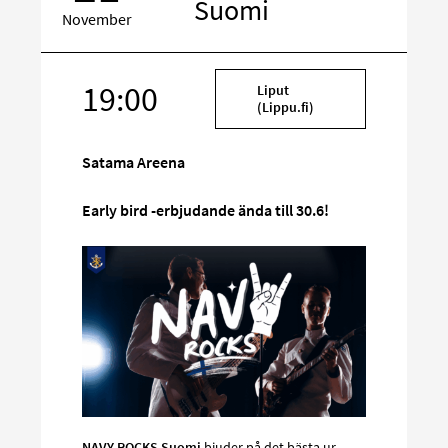
Suomi
November
Rikta
19:00
Liput
in
(Lippu.fi)
på
sociala
Satama Areena
media
Early bird -erbjudande ända till 30.6!
NAVY ROCKS Suomi
bjuder på det bästa ur