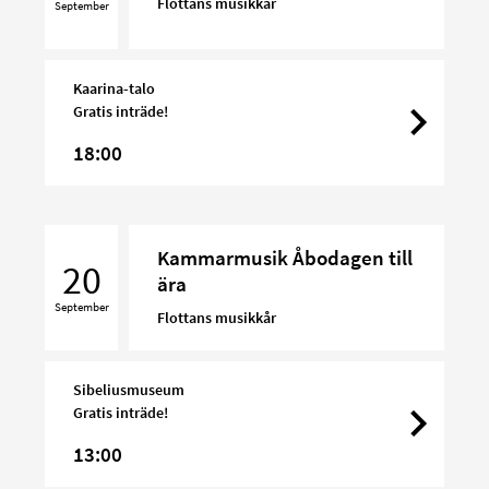
Flottans musikkår
September
Kaarina-talo
Gratis inträde!
18:00
Kammarmusik
Kammarmusik Åbodagen till
Åbodagen
20
ära
till
September
ära
Flottans musikkår
Sibeliusmuseum
Gratis inträde!
13:00