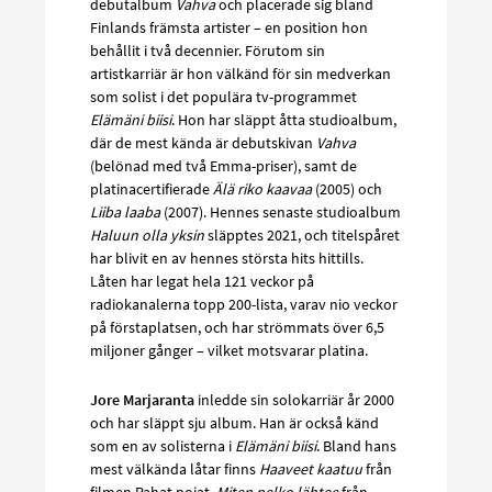
debutalbum
Vahva
och placerade sig bland
Finlands främsta artister – en position hon
behållit i två decennier. Förutom sin
artistkarriär är hon välkänd för sin medverkan
som solist i det populära tv-programmet
Elämäni biisi
. Hon har släppt åtta studioalbum,
där de mest kända är debutskivan
Vahva
(belönad med två Emma-priser), samt de
platinacertifierade
Älä riko kaavaa
(2005) och
Liiba laaba
(2007). Hennes senaste studioalbum
Haluun olla yksin
släpptes 2021, och titelspåret
har blivit en av hennes största hits hittills.
Låten har legat hela 121 veckor på
radiokanalerna topp 200-lista, varav nio veckor
på förstaplatsen, och har strömmats över 6,5
miljoner gånger – vilket motsvarar platina.
Jore Marjaranta
inledde sin solokarriär år 2000
och har släppt sju album. Han är också känd
som en av solisterna i
Elämäni biisi
. Bland hans
mest välkända låtar finns
Haaveet kaatuu
från
filmen Pahat pojat,
Miten pelko lähtee
från