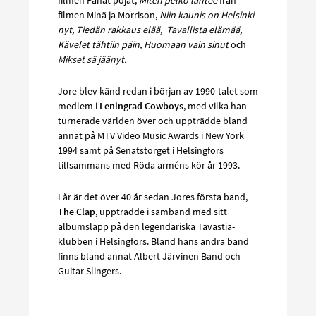
filmen Minä ja Morrison,
Niin kaunis on Helsinki
nyt, Tiedän rakkaus elää,
Tavallista elämää,
Kävelet tähtiin päin, Huomaan vain sinut
och
Mikset sä jäänyt.
Jore blev känd redan i början av 1990-talet som
medlem i
Leningrad Cowboys
, med vilka han
turnerade världen över och uppträdde bland
annat på MTV Video Music Awards i New York
1994 samt på Senatstorget i Helsingfors
tillsammans med Röda arméns kör år 1993.
I år är det över 40 år sedan Jores första band,
The Clap
, uppträdde i samband med sitt
albumsläpp på den legendariska Tavastia-
klubben i Helsingfors. Bland hans andra band
finns bland annat Albert Järvinen Band och
Guitar Slingers.