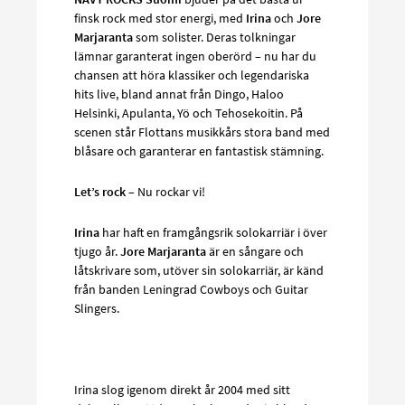
finsk rock med stor energi, med
Irina
och
Jore
Marjaranta
som solister. Deras tolkningar
lämnar garanterat ingen oberörd – nu har du
chansen att höra klassiker och legendariska
hits live, bland annat från Dingo, Haloo
Helsinki, Apulanta, Yö och Tehosekoitin. På
scenen står Flottans musikkårs stora band med
blåsare och garanterar en fantastisk stämning.
Let’s rock
– Nu rockar vi!
Irina
har haft en framgångsrik solokarriär i över
tjugo år.
Jore Marjaranta
är en sångare och
låtskrivare som, utöver sin solokarriär, är känd
från banden Leningrad Cowboys och Guitar
Slingers.
Irina slog igenom direkt år 2004 med sitt