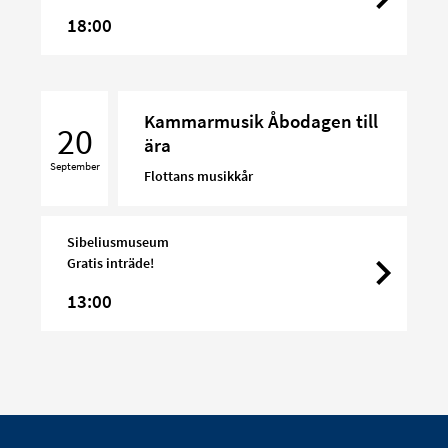
18:00
Kammarmusik
Kammarmusik Åbodagen till
Åbodagen
20
ära
till
September
ära
Flottans musikkår
Sibeliusmuseum
Gratis inträde!
13:00