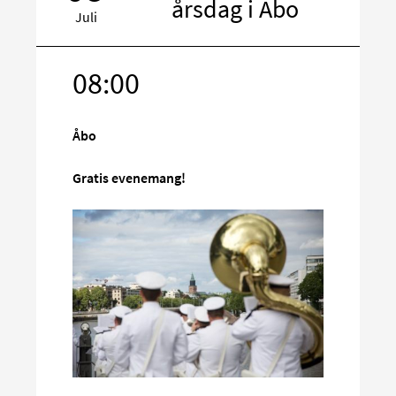
årsdag i Åbo
Juli
08:00
Rikta
in
på
Åbo
sociala
media
Gratis evenemang!