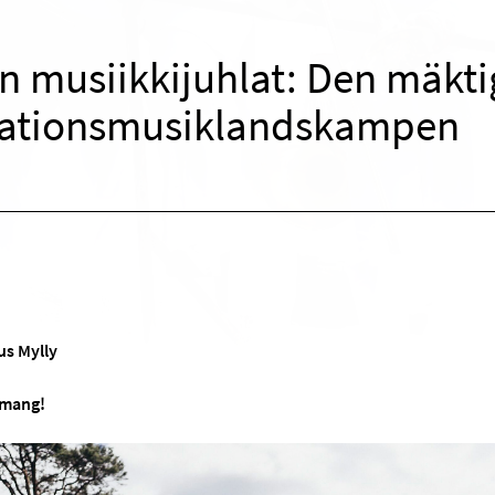
n musiikkijuhlat: Den mäkti
ationsmusiklandskampen
s Mylly
emang!