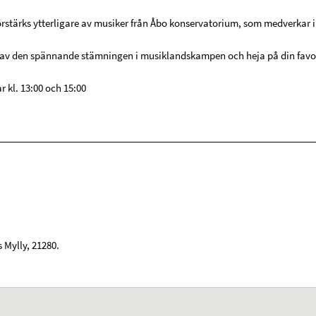
örstärks ytterligare av musiker från Åbo konservatorium, som medverkar i 
av den spännande stämningen i musiklandskampen och heja på din favor
r kl. 13:00 och 15:00
 Mylly
,
21280
.