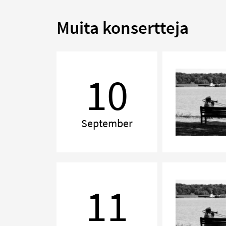
Muita konsertteja
Kammarmusikafton
10
September
Kammarmusikafton
11