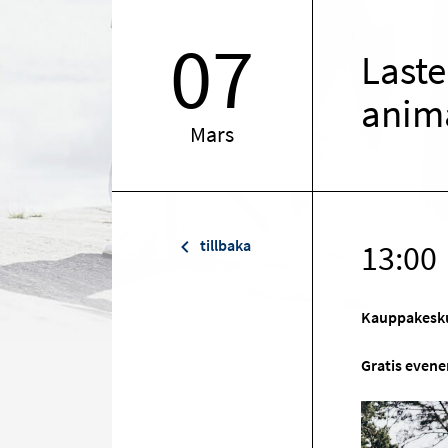
07
Laste
anim
Mars
tillbaka
13:00
Kauppakesku
Gratis even