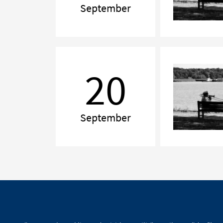
September
Kammarmusik
Åbodagen
20
till
ära
September