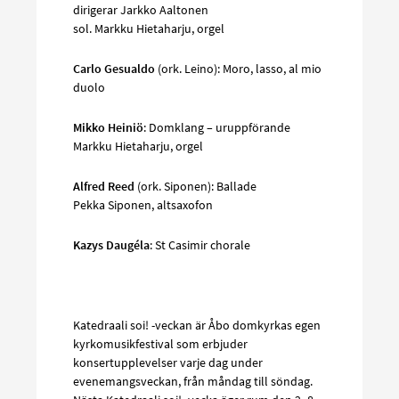
dirigerar Jarkko Aaltonen
sol. Markku Hietaharju, orgel
Carlo Gesualdo
(ork. Leino): Moro, lasso, al mio
duolo
Mikko Heiniö
: Domklang – uruppförande
Markku Hietaharju, orgel
Alfred Reed
(ork. Siponen): Ballade
Pekka Siponen, altsaxofon
Kazys Daugéla
: St Casimir chorale
Katedraali soi! -veckan är Åbo domkyrkas egen
kyrkomusikfestival som erbjuder
konsertupplevelser varje dag under
evenemangsveckan, från måndag till söndag.