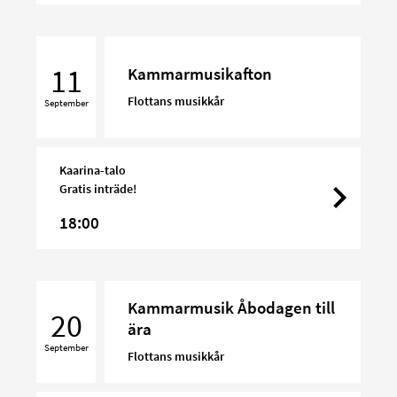
Kammarmusikafton
11
Kammarmusikafton
Flottans musikkår
September
Kaarina-talo
Gratis inträde!
18:00
Kammarmusik
Kammarmusik Åbodagen till
Åbodagen
20
ära
till
September
ära
Flottans musikkår