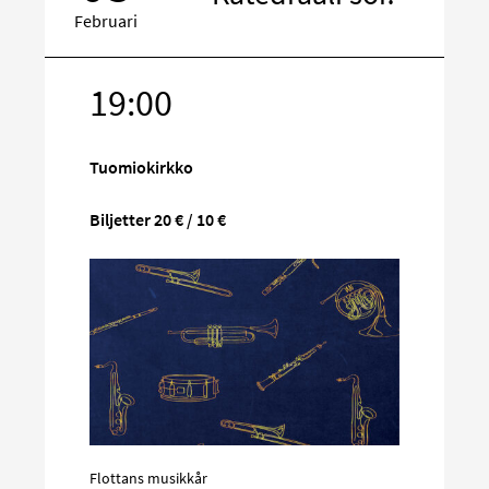
Februari
19:00
Rikta
in
på
Tuomiokirkko
sociala
media
Biljetter 20 € / 10 €
Flottans musikkår