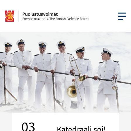
ÖPPNA ME
03
Katedraali soi!