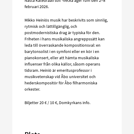
Nästa Katedraali soi! -vecka äger rum den 2–8
februari 2026.
Mikko Heiniös musik har beskrivits som sinnlig,
rytmisk och lättillgänglig, och
postmodernistiska drag är typiska för den.
Friheten i hans musikaliska angreppssätt kan
leda till överraskande kompositionsval: en
barytonsolist i en symfoni eller en kör i en
pianokonsert, eller att hämta musikaliska
influenser från olika källor, såsom operans
tidsram. Heiniö är emeritusprofessor i
musikvetenskap vid Åbo universitet och
hederskompositör för Åbo filharmoniska
orkester.
Biljetter 20 € / 10 €, Domkyrkans info.