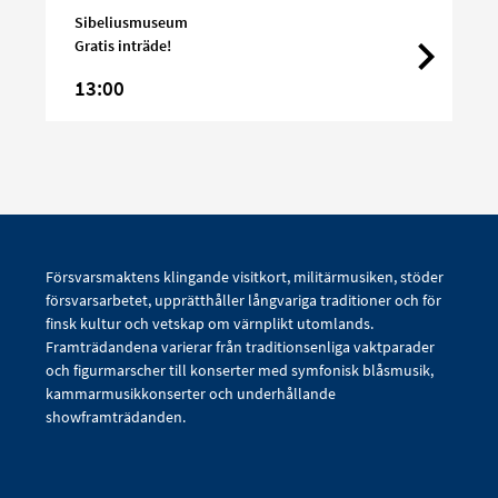
Sibeliusmuseum
Gratis inträde!
13:00
Försvarsmaktens klingande visitkort, militärmusiken, stöder
försvarsarbetet, upprätthåller långvariga traditioner och för
finsk kultur och vetskap om värnplikt utomlands.
Framträdandena varierar från traditionsenliga vaktparader
och figurmarscher till konserter med symfonisk blåsmusik,
kammarmusikkonserter och underhållande
showframträdanden.