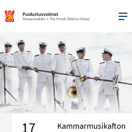
ÖPPNA ME
17
Kammarmusikafton