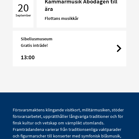
Kammarmusik Åbodagen till
Åbodagen
20
ära
till
September
ära
Flottans musikkår
Sibeliusmuseum
Gratis inträde!
13:00
Försvarsmaktens klingande visitkort, militärmusiken, stöder
försvarsarbetet, upprätthåller långvariga traditioner och för
finsk kultur och vetskap om värnplikt utomlands.
Framträdandena varierar från traditionsenliga vaktparader
och figurmarscher till konserter med symfonisk blåsmusik,