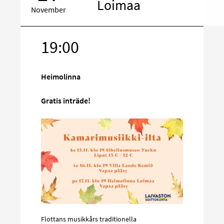
Loimaa
November
19:00
Rikta
in
på
Heimolinna
sociala
media
Gratis inträde!
Flottans musikkårs traditionella