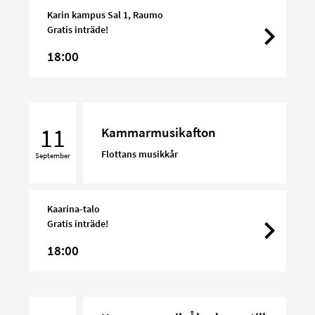
Karin kampus Sal 1, Raumo
Gratis inträde!
18:00
Kammarmusikafton
11
Kammarmusikafton
Flottans musikkår
September
Kaarina-talo
Gratis inträde!
18:00
Kammarmusik