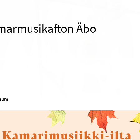
armusikafton Åbo
seum