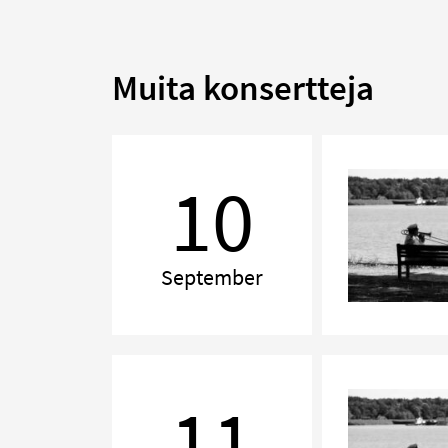
Muita konsertteja
Kammarmusikafton
10
September
Kammarmusikafton
11