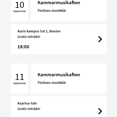
10
Kammarmusikafton
Flottans musikkår
September
Karin kampus Sal 1, Raumo
Gratis inträde!
18:00
Kammarmusikafton
11
Kammarmusikafton
Flottans musikkår
September
Kaarina-talo
Gratis inträde!