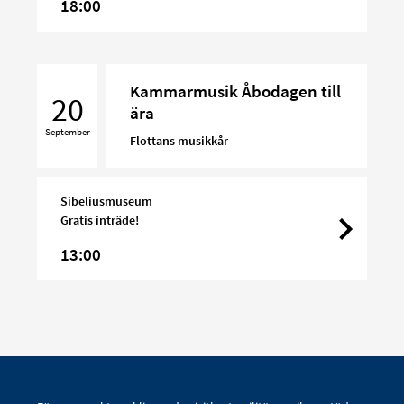
18:00
Kammarmusik
Kammarmusik Åbodagen till
Åbodagen
20
ära
till
September
ära
Flottans musikkår
Sibeliusmuseum
Gratis inträde!
13:00