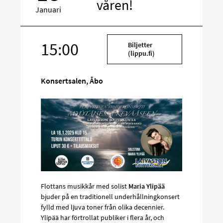
våren!
Januari
Rikta
15:00
Biljetter
in
(lippu.fi)
på
sociala
Konsertsalen, Åbo
media
Flottans musikkår med solist
Maria Ylipää
bjuder på en traditionell underhållningkonsert
fylld med ljuva toner från olika decennier.
Ylipää har förtrollat publiker i flera år, och