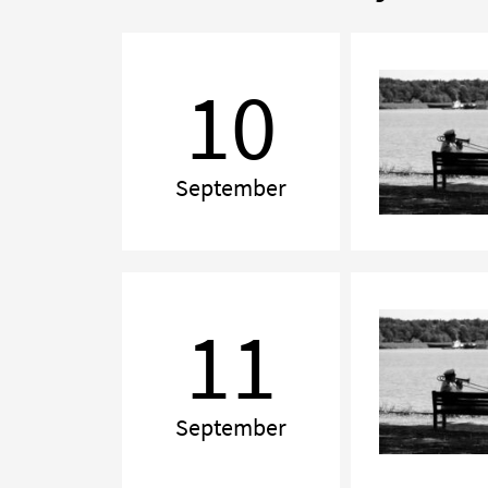
Kammarmusikafton
10
September
Kammarmusikafton
11
September