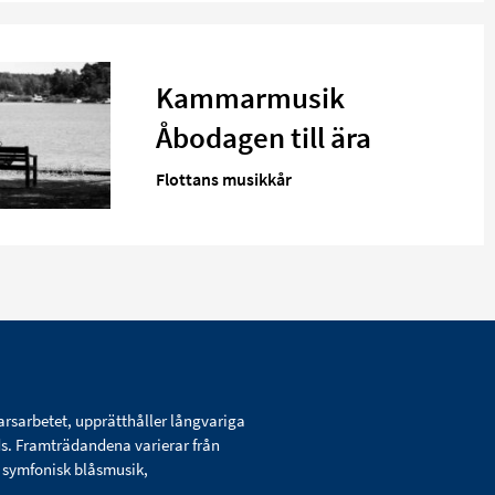
Kammarmusik
Åbodagen till ära
Flottans musikkår
arsarbetet, upprätthåller långvariga
ds. Framträdandena varierar från
d symfonisk blåsmusik,