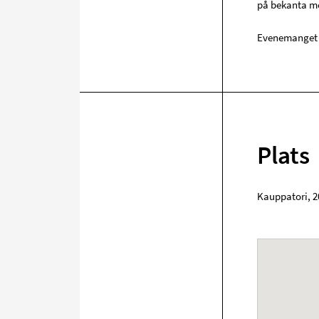
på bekanta me
Evenemanget ä
Plats
Kauppatori
,
2