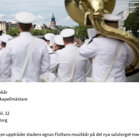
kkår
 kapellmästare
kl. 12
torg
n uppträder stadens egnas Flottans musikkår på det nya salutorget me