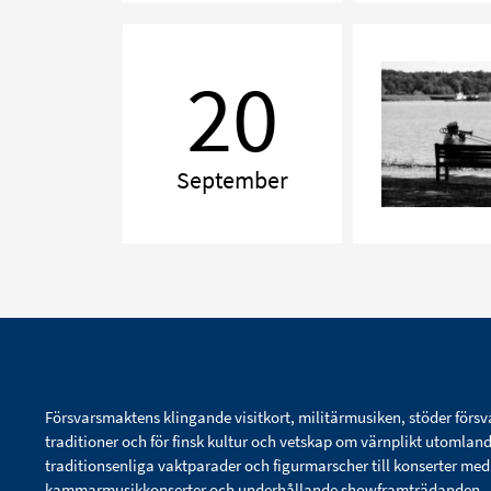
Kammarmusik
Åbodagen
20
till
ära
September
Försvarsmaktens klingande visitkort, militärmusiken, stöder försv
traditioner och för finsk kultur och vetskap om värnplikt utomlan
traditionsenliga vaktparader och figurmarscher till konserter me
kammarmusikkonserter och underhållande showframträdanden.