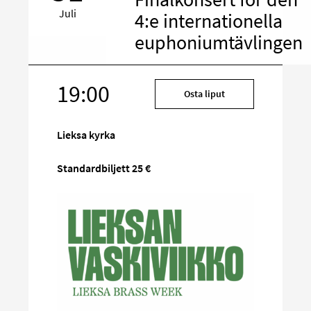
Juli
4:e internationella
euphoniumtävlingen
19:00
Rikta
Osta liput
in
på
Lieksa kyrka
sociala
media
Standardbiljett 25 €