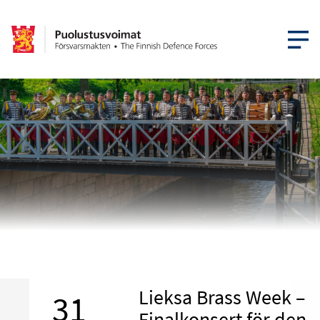
ÖPPNA ME
Lieksa Brass Week –
31
Finalkonsert för den