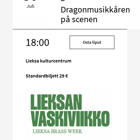
Juli
Dragonmusikkåren
på scenen
18:00
Rikta
Osta liput
in
på
Lieksa kulturcentrum
sociala
media
Standardbiljett 29 €