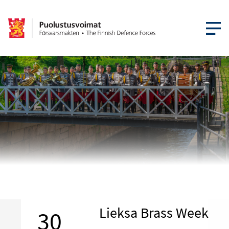
ÖPPNA ME
Lieksa Brass Week
30
–