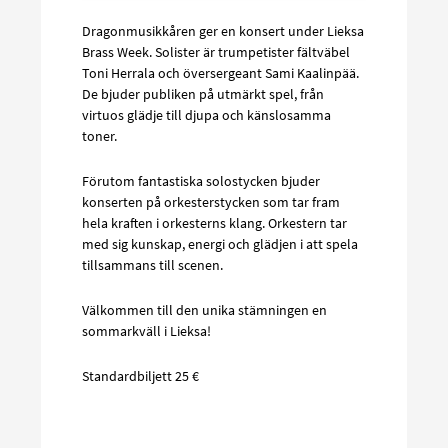
Dragonmusikkåren ger en konsert under Lieksa
Brass Week. Solister är trumpetister fältväbel
Toni Herrala och översergeant Sami Kaalinpää.
De bjuder publiken på utmärkt spel, från
virtuos glädje till djupa och känslosamma
toner.
Förutom fantastiska solostycken bjuder
konserten på orkesterstycken som tar fram
hela kraften i orkesterns klang. Orkestern tar
med sig kunskap, energi och glädjen i att spela
tillsammans till scenen.
Välkommen till den unika stämningen en
sommarkväll i Lieksa!
Standardbiljett 25 €