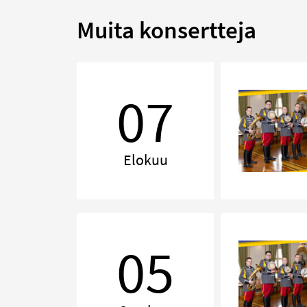
Muita konsertteja
Kesäkonsertti
07
Elokuu
Breitenfeldin
päivän
05
konsertti