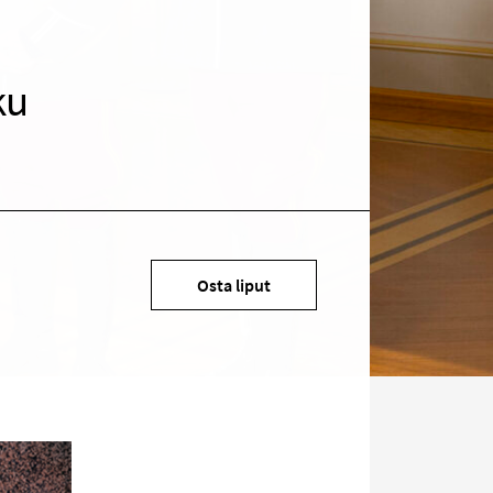
ku
Kohde
Osta liput
sosiaalisessa
mediassa