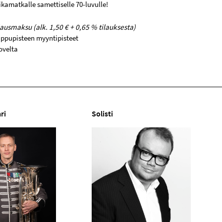
amatkalle samettiselle 70-luvulle!
lausmaksu (alk. 1,50 € + 0,65 % tilauksesta)
ppupisteen myyntipisteet
ovelta
ri
Solisti