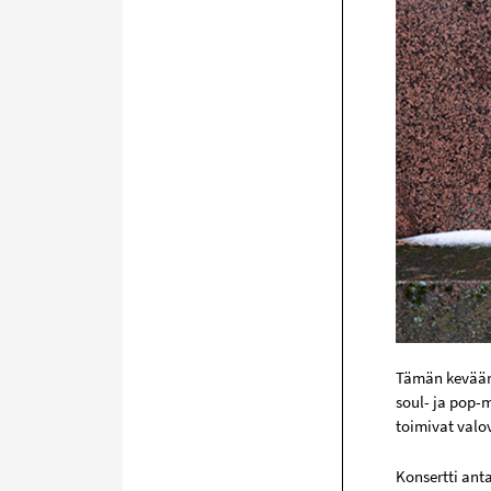
Tämän kevään 
soul- ja pop-
toimivat valo
Konsertti ant