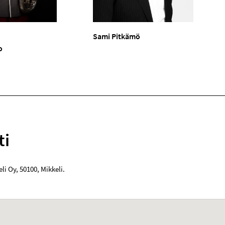
Sami Pitkämö
o
ti
eli Oy
,
50100
,
Mikkeli
.