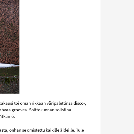
kakausi toi oman rikkaan väripalettinsa disco-,
 vahvaa groovea. Soittokunnan solistina
Pitkämö.
a, onhan se omistettu kaikille äideille. Tule