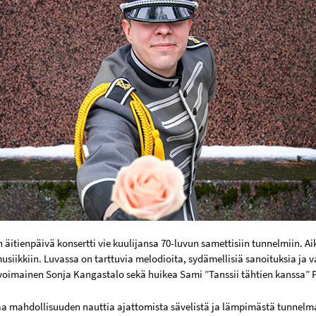
äitienpäivä konsertti vie kuulijansa 70-luvun samettisiin tunnelmiin. Ai
musiikkiin. Luvassa on tarttuvia melodioita, sydämellisiä sanoituksia ja
voimainen Sonja Kangastalo sekä huikea Sami ”Tanssii tähtien kanssa” 
aa mahdollisuuden nauttia ajattomista sävelistä ja lämpimästä tunnelmast