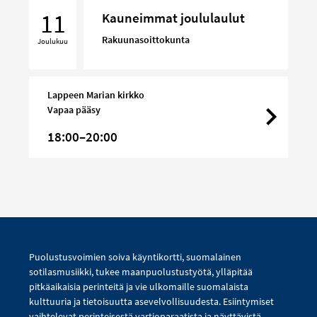
joululaulut
11
Kauneimmat joululaulut
Rakuunasoittokunta
Joulukuu
Lappeen Marian kirkko
Vapaa pääsy
18:00–20:00
Puolustusvoimien soiva käyntikortti, suomalainen
sotilasmusiikki, tukee maanpuolustustyötä, ylläpitää
pitkäaikaisia perinteitä ja vie ulkomaille suomalaista
kulttuuria ja tietoisuutta asevelvollisuudesta. Esiintymiset
vaihtelevat perinteisestä vartioparaatista ja näyttävistä