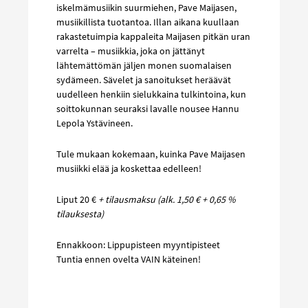
iskelmämusiikin suurmiehen, Pave Maijasen,
musiikillista tuotantoa. Illan aikana kuullaan
rakastetuimpia kappaleita Maijasen pitkän uran
varrelta – musiikkia, joka on jättänyt
lähtemättömän jäljen monen suomalaisen
sydämeen. Sävelet ja sanoitukset heräävät
uudelleen henkiin sielukkaina tulkintoina, kun
soittokunnan seuraksi lavalle nousee Hannu
Lepola Ystävineen.
Tule mukaan kokemaan, kuinka Pave Maijasen
musiikki elää ja koskettaa edelleen!
Liput 20 €
+ tilausmaksu (alk. 1,50 € + 0,65 %
tilauksesta)
Ennakkoon: Lippupisteen myyntipisteet
Tuntia ennen ovelta VAIN käteinen!