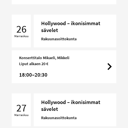
Hollywood
Hollywood – ikonisimmat
–
26
sävelet
ikonisimmat
Marraskuu
sävelet
Rakuunasoittokunta
Konserttitalo Mikaeli, Mikkeli
Liput alkaen 20 €
18:00–20:30
Hollywood
Hollywood – ikonisimmat
–
27
sävelet
ikonisimmat
Marraskuu
sävelet
Rakuunasoittokunta