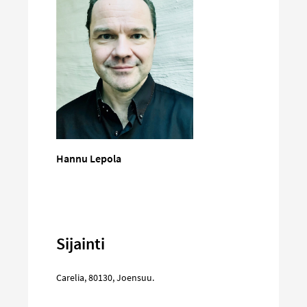
Hannu Lepola
Sijainti
Carelia
,
80130
,
Joensuu
.