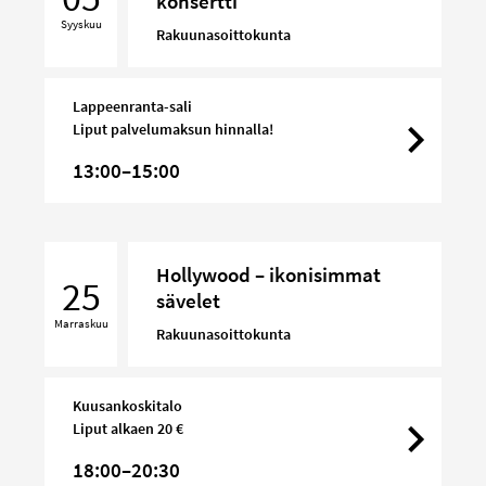
konsertti
konsertti
Syyskuu
Rakuunasoittokunta
Lappeenranta-sali
Liput palvelumaksun hinnalla!
13:00–15:00
Hollywood
Hollywood – ikonisimmat
–
25
sävelet
ikonisimmat
Marraskuu
sävelet
Rakuunasoittokunta
Kuusankoskitalo
Liput alkaen 20 €
18:00–20:30