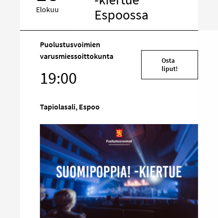
Elokuu
Espoossa
Puolustusvoimien
Kohde
varusmiessoittokunta
Osta
sosiaalisessa
liput!
19:00
mediassa
Tapiolasali, Espoo