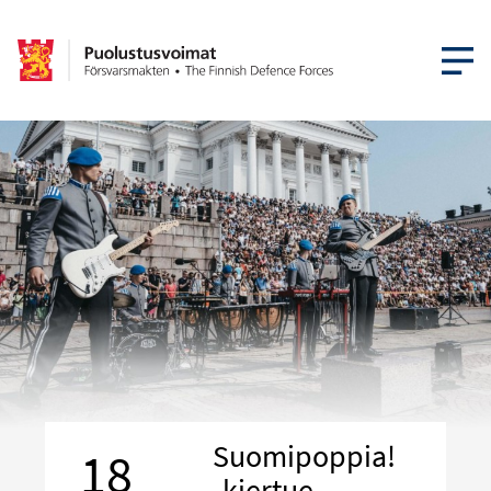
AVAA VA
Suomipoppia!
18
-kiertue