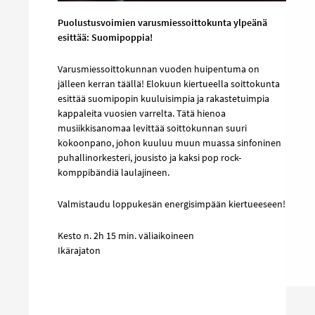
Puolustusvoimien varusmiessoittokunta ylpeänä
esittää: Suomipoppia!
Varusmiessoittokunnan vuoden huipentuma on
jälleen kerran täällä! Elokuun kiertueella soittokunta
esittää suomipopin kuuluisimpia ja rakastetuimpia
kappaleita vuosien varrelta. Tätä hienoa
musiikkisanomaa levittää soittokunnan suuri
kokoonpano, johon kuuluu muun muassa sinfoninen
puhallinorkesteri, jousisto ja kaksi pop rock-
komppibändiä laulajineen.
Valmistaudu loppukesän energisimpään kiertueeseen!
Kesto n. 2h 15 min. väliaikoineen
Ikärajaton