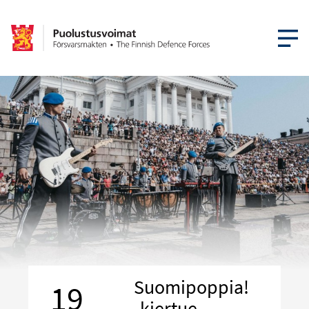
AVAA VA
Suomipoppia!
19
-kiertue