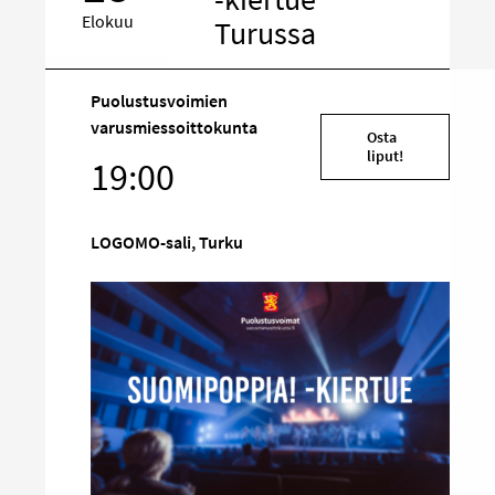
Elokuu
Turussa
Puolustusvoimien
Kohde
varusmiessoittokunta
Osta
sosiaalisessa
liput!
19:00
mediassa
LOGOMO-sali, Turku