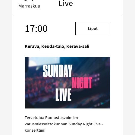
Live
Marraskuu
17:00
Kohde
Liput
sosiaalisessa
mediassa
Kerava, Keuda-talo, Kerava-sali
Tervetuloa Puolustusvoimien
varusmiessoittokunnan Sunday Night Live -
konserttiin!