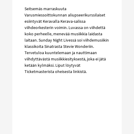
Seitsemäs marraskuuta
Varusmiessoittokunnan aliupseerikurssilaiset
esiintyvät Keravalla Kerava-salissa
viihdeorkesterin voimin. Luvassa on viihdettä
koko perheelle, menevää musiikkia laidasta
laitaan. Sunday Night Livessä soi viihdemusiikin
klassikoita Sinatrasta Stevie Wonderiin.
Tervetuloa kuuntelemaan ja nauttimaan
viihdyttävästä musiikkiesityksestä, joka ei jätä
ketään kylmäksi. Liput löytyvät
Ticketmasterista oheisesta linkistä.