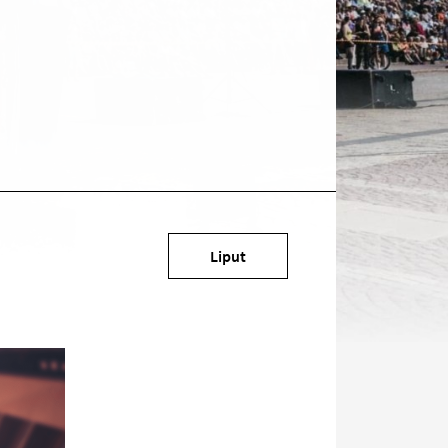
Kohde
Liput
sosiaalisessa
mediassa