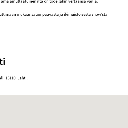
Tämä ainutlaatuinen ilta on todellakin vertaansa vailla.
uttimaan mukaansatempaavasta ja ikimuistoisesta show’sta!
ti
li
,
15110
,
Lahti
.