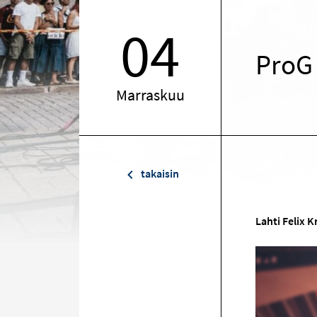
04
ProG
Marraskuu
takaisin
Lahti Felix K