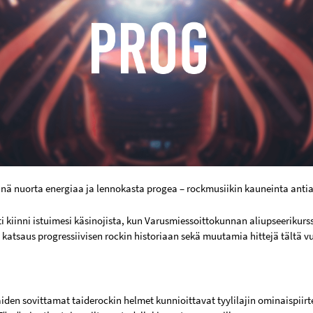
nnä nuorta energiaa ja lennokasta progea – rockmusiikin kauneinta antia
i kiinni istuimesi käsinojista, kun Varusmiessoittokunnan aliupseerikurs
katsaus progressiivisen rockin historiaan sekä muutamia hittejä tältä 
aiden sovittamat taiderockin helmet kunnioittavat tyylilajin ominaispii