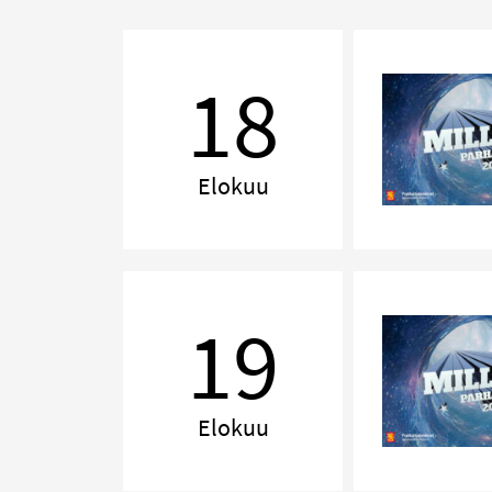
MILLENNIUM,
Lahti
18
Elokuu
MILLENNIUM,
Kuopio
19
Elokuu