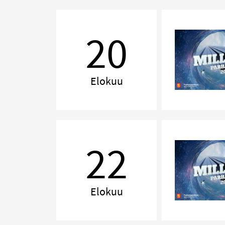
MILLENNIUM,
Jyväskylä
20
Elokuu
MILLENNIUM,
Tampere
22
Elokuu