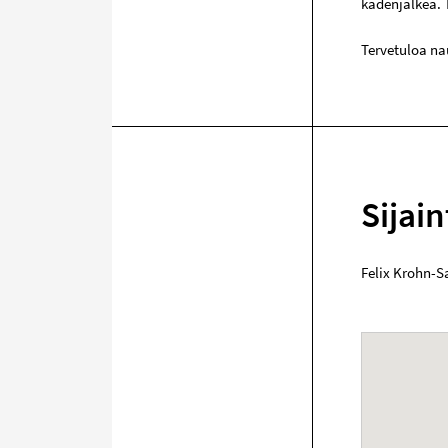
kädenjälkeä. 
Tervetuloa na
Sijain
Felix Krohn-Sa