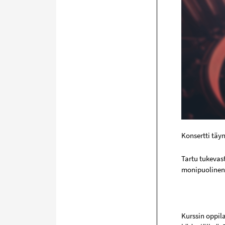
Konsertti täy
Tartu tukevast
monipuolinen 
Kurssin oppil