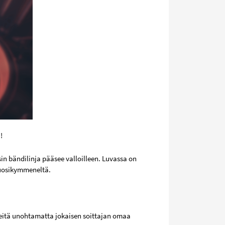
!
sin bändilinja pääsee valloilleen. Luvassa on
vuosikymmeneltä.
rteitä unohtamatta jokaisen soittajan omaa