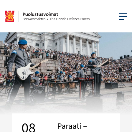
AVAA VA
08
Paraati –