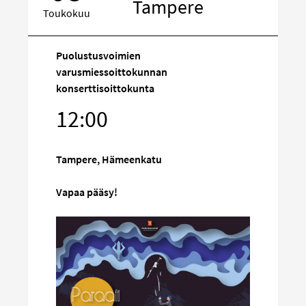
Tampere
Toukokuu
Puolustusvoimien
varusmiessoittokunnan
konserttisoittokunta
Kohde
sosiaalisess
12:00
mediassa
Tampere, Hämeenkatu
Vapaa pääsy!