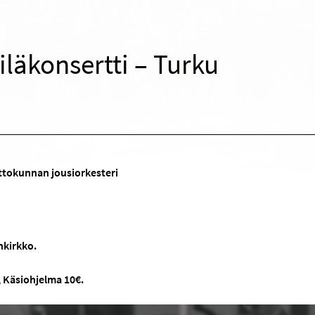
iläkonsertti – Turku
ttokunnan jousiorkesteri
nkirkko.
 Käsiohjelma 10€.