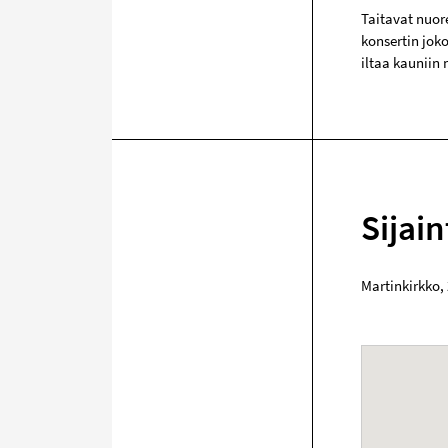
Taitavat nuor
konsertin joko
iltaa kauniin 
Sijain
Martinkirkko
,