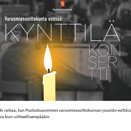
i raikaa, kun Puolustusvoimien varusmiessoittokunnan jousisto esittävät 
sia kuin viihteellisempääkin