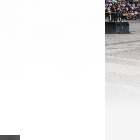
Kohde
sosiaalisessa
mediassa