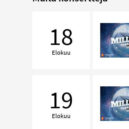
MILLENNIUM,
Lahti
18
Elokuu
MILLENNIUM,
Kuopio
19
Elokuu