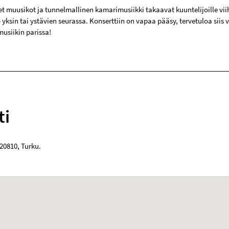
et muusikot ja tunnelmallinen kamarimusiikki takaavat kuuntelijoille vii
 yksin tai ystävien seurassa. Konserttiin on vapaa pääsy, tervetuloa siis
musiikin parissa!
ti
20810
,
Turku
.