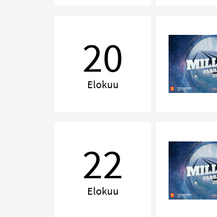
MILLENNIUM,
Jyväskylä
20
Elokuu
MILLENNIUM,
Tampere
22
Elokuu