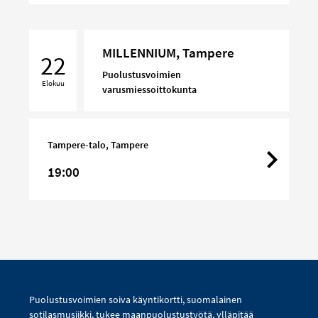
MILLENNIUM,
MILLENNIUM, Tampere
Tampere
22
Puolustusvoimien
Elokuu
varusmiessoittokunta
Tampere-talo, Tampere
19:00
Puolustusvoimien soiva käyntikortti, suomalainen
sotilasmusiikki, tukee maanpuolustustyötä, ylläpitää