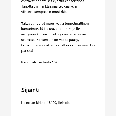
esittävät perinteiset kynttiläkonserttinsa.
Tarjolla on niin klassisia teoksia kuin
viihteellisempääkin musiikkia.
Taitavat nuoret muusikot ja tunnelmallinen
kamarimusiikki takaavat kuuntelijoille
viihtyisän konsertin joko yksin tai ystävien
seurassa. Konserttiin on vapaa pääsy,
tervetuloa siis viettämään iltaa kauniin musiikin
parissa!
Käsiohjelman hinta 10€
Sijainti
Heinolan kirkko
,
18100
,
Heinola
.