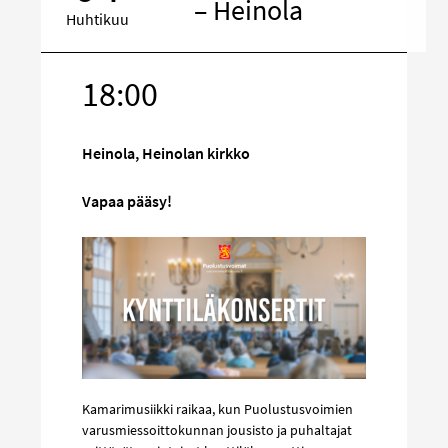
– Heinola
Huhtikuu
18:00
Kohde
sosiaalisess
mediassa
Heinola, Heinolan kirkko
Vapaa pääsy!
Kamarimusiikki raikaa, kun Puolustusvoimien
varusmiessoittokunnan jousisto ja puhaltajat