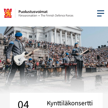
AVAA VA
04
Kynttiläkonsertti