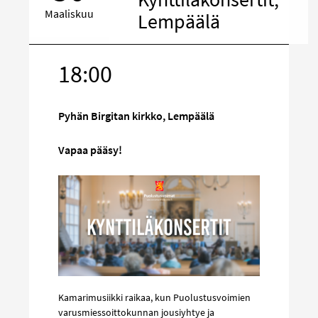
Maaliskuu
Lempäälä
18:00
Kohde
sosiaalisess
mediassa
Pyhän Birgitan kirkko, Lempäälä
Vapaa pääsy!
Kamarimusiikki raikaa, kun Puolustusvoimien
varusmiessoittokunnan jousiyhtye ja