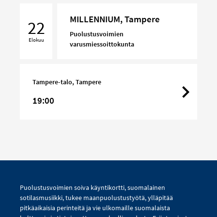
MILLENNIUM,
MILLENNIUM, Tampere
Tampere
22
Puolustusvoimien
Elokuu
varusmiessoittokunta
Tampere-talo, Tampere
19:00
Puolustusvoimien soiva käyntikortti, suomalainen
sotilasmusiikki, tukee maanpuolustustyötä, ylläpitää
pitkäaikaisia perinteitä ja vie ulkomaille suomalaista