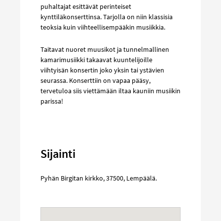
puhaltajat esittävät perinteiset
kynttiläkonserttinsa. Tarjolla on niin klassisia
teoksia kuin viihteellisempääkin musiikkia.
Taitavat nuoret muusikot ja tunnelmallinen
kamarimusiikki takaavat kuuntelijoille
viihtyisän konsertin joko yksin tai ystävien
seurassa. Konserttiin on vapaa pääsy,
tervetuloa siis viettämään iltaa kauniin musiikin
parissa!
Sijainti
Pyhän Birgitan kirkko
,
37500
,
Lempäälä
.