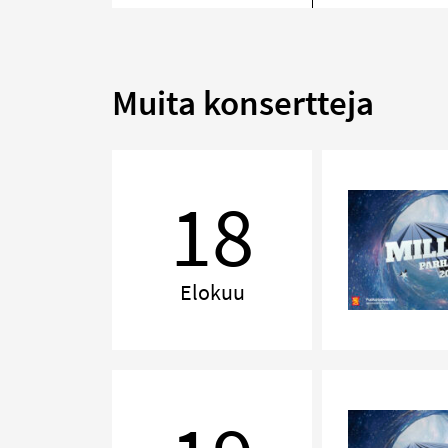
Muita konsertteja
MILLENNIUM,
Lahti
18
Elokuu
MILLENNIUM,
Kuopio