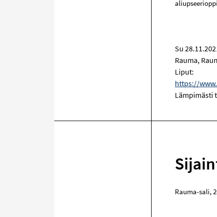
aliupseeriopp
Su 28.11.202
Rauma, Raum
Liput:
https://www
Lämpimästi t
Sijain
Rauma-sali
,
2