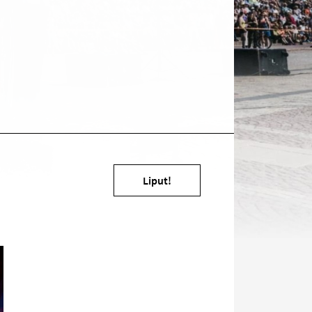
Kohde
Liput!
sosiaalisessa
mediassa