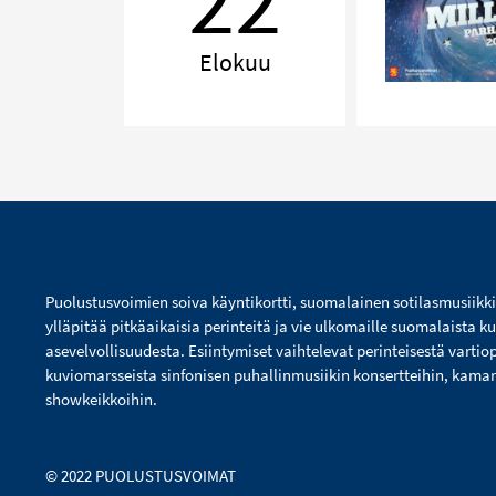
22
Elokuu
Puolustusvoimien soiva käyntikortti, suomalainen sotilasmusiikk
ylläpitää pitkäaikaisia perinteitä ja vie ulkomaille suomalaista ku
asevelvollisuudesta. Esiintymiset vaihtelevat perinteisestä vartio
kuviomarsseista sinfonisen puhallinmusiikin konsertteihin, kamarim
showkeikkoihin.
© 2022 PUOLUSTUSVOIMAT