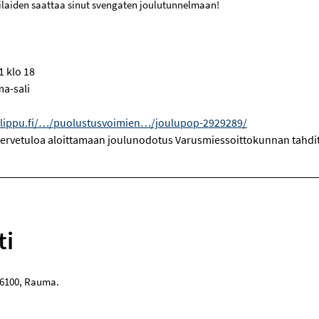
ilaiden saattaa sinut svengaten joulutunnelmaan!
1 klo 18
a-sali
.lippu.fi/…/puolustusvoimien…/joulupop-2929289/
ervetuloa aloittamaan joulunodotus Varusmiessoittokunnan tahd
ti
6100
,
Rauma
.