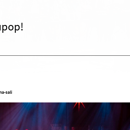
upop!
a-sali