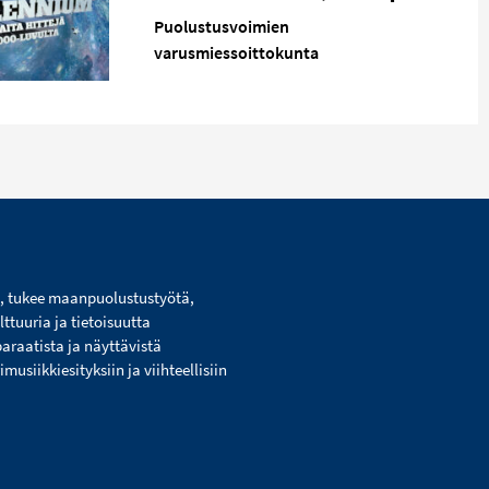
Puolustusvoimien
varusmiessoittokunta
i, tukee maanpuolustustyötä,
lttuuria ja tietoisuutta
paraatista ja näyttävistä
usiikkiesityksiin ja viihteellisiin