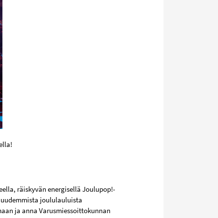
lla!
ella, räiskyvän energisellä Joulupop!-
tä uudemmista joululauluista
maan ja anna Varusmiessoittokunnan