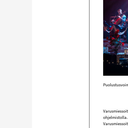
Puolustusvoim
Varusmiessoit
ohjelmistolla.
Varusmiessoi