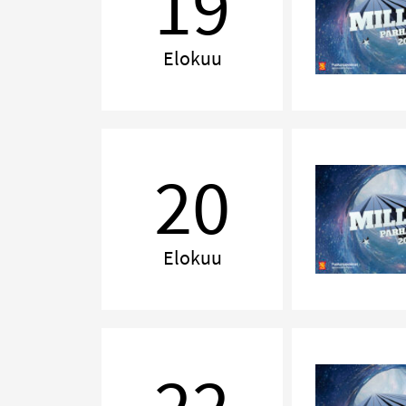
19
Elokuu
MILLENNIUM,
Jyväskylä
20
Elokuu
MILLENNIUM,
Tampere