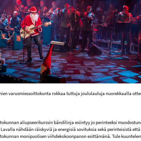
ien varusmiessoittokunta rokkaa tuttuja joululauluja nuorekkaalla ottee
tokunnan aliupseerikurssin bändilinja esiintyy jo perinteeksi muodostune
 Lavalla nähdään räiskyviä ja energisiä sovituksia sekä perinteisistä et
ttokunnan monipuolisen viihdekokoonpanon esittämänä. Tule kuuntele