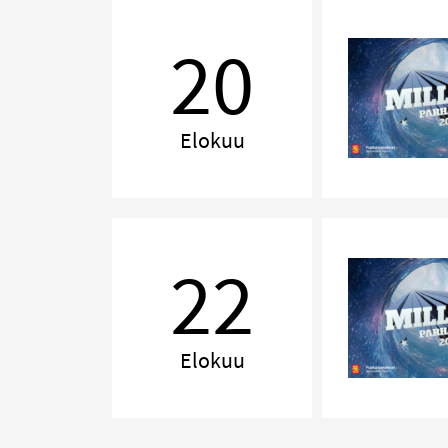
MILLENNIUM,
Jyväskylä
20
Elokuu
MILLENNIUM,
Tampere
22
Elokuu