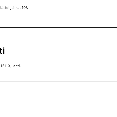
käsiohjelmat 10€.
ti
,
15110
,
Lahti
.