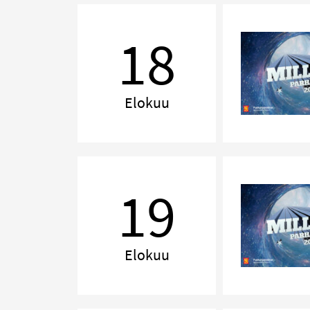
MILLENNIUM,
Lahti
18
Elokuu
MILLENNIUM,
Kuopio
19
Elokuu