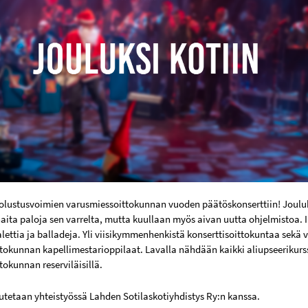
olustusvoimien varusmiessoittokunnan vuoden päätöskonserttiin! Jouluks
aita paloja sen varrelta, mutta kuullaan myös aivan uutta ohjelmistoa. I
alettia ja balladeja. Yli viisikymmenhenkistä konserttisoittokuntaa sekä 
tokunnan kapellimestarioppilaat. Lavalla nähdään kaikki aliupseerikurs
okunnan reserviläisillä.
eutetaan yhteistyössä Lahden Sotilaskotiyhdistys Ry:n kanssa.