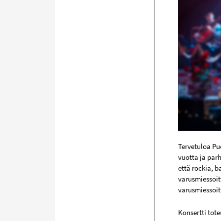
Tervetuloa Pu
vuotta ja parh
että rockia, b
varusmiessoit
varusmiessoitt
Konsertti tot