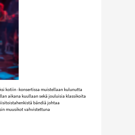
i kotiin -konsertissa muistellaan kulunutta
llan aikana kuullaan sekä jouluisia klassikoita
viisitoistahenkistä bändiä johtaa
sin muusikot vahvistettuna