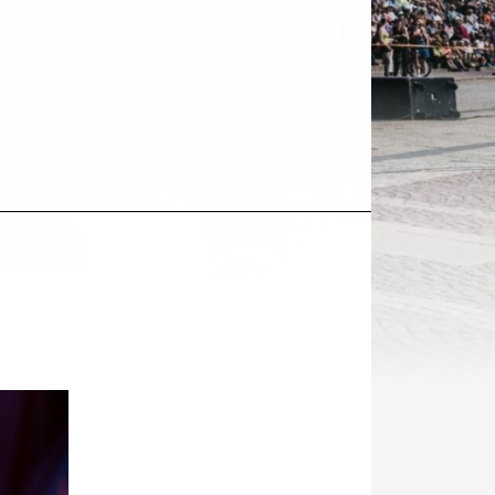
Kohde
sosiaalisessa
mediassa