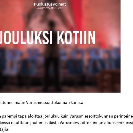
ulutunnelmaan Varusmiessoittokunnan kanssa!
n parempi tapa aloittaa joulukuu kuin Varusmiessoittokunnan perinteinen
rkossa nautitaan joulumusiikista Varusmiessoittokunnan aliupseerikurs
tajia!