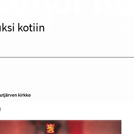
ksi kotiin
outjärven kirkko
!