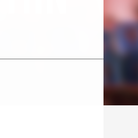
Kohde
sosiaalisessa
mediassa