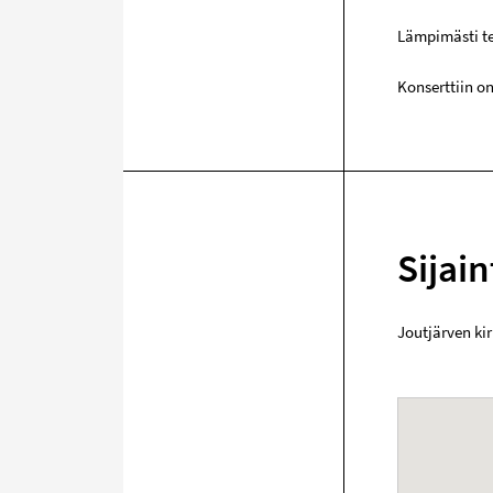
Lämpimästi te
Konserttiin o
Sijain
Joutjärven ki