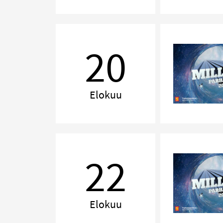
MILLENNIUM,
Jyväskylä
20
Elokuu
MILLENNIUM,
Tampere
22
Elokuu