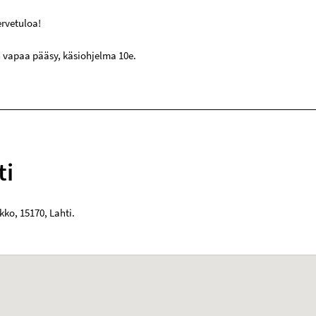
rvetuloa!
n vapaa pääsy, käsiohjelma 10e.
ti
rkko
,
15170
,
Lahti
.