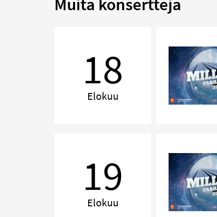
Muita konsertteja
MILLENNIUM,
Lahti
18
Elokuu
MILLENNIUM,
Kuopio
19
Elokuu