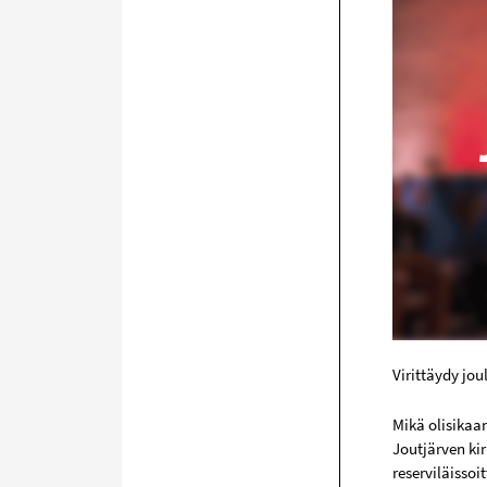
Virittäydy jo
Mikä olisikaa
Joutjärven ki
reserviläissoit