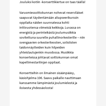
Jouluksi kotiin -konserttikiertue on taas täällä!
Varusmiessoittokunnan nohevat reserviläiset
saapuvat täydentämään aliupseerikurssin
oppilaita näiden suunnatessa kohti
inttivuotensa viimeisiä keikkoja. Luvassa on
energistä ja perinteikästä joulumusiikkia
sovitettuna suurelle puhallinorkesterille – niin
svengaavien orkesteriteosten, solististen
taidonnäytteiden kuin hilpeiden
yhteislaulujenkin muodossa. Musiikkia
konserteissa johtavat soittokunnan omat
kapellimestarilinjan oppilaat.
Konsertteihin on ilmainen sisäänpääsy,
käsiohjelma 10€. Saavu paikalle nauttimaan
kanssamme lämpimästä joulumielestä ja
iloisesta yhdessäolosta!