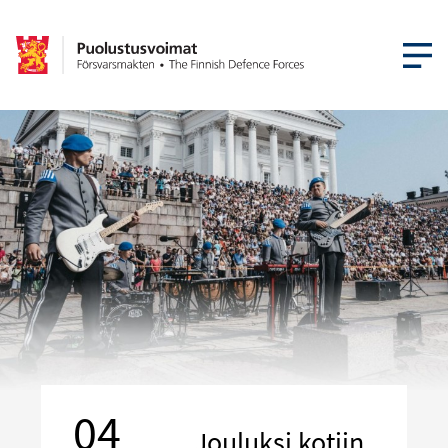
AVAA VA
04
Jouluksi kotiin