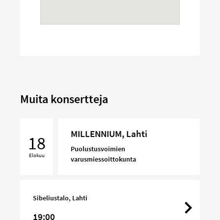
Muita konsertteja
MILLENNIUM,
MILLENNIUM, Lahti
Lahti
18
Puolustusvoimien
Elokuu
varusmiessoittokunta
Sibeliustalo, Lahti
19:00