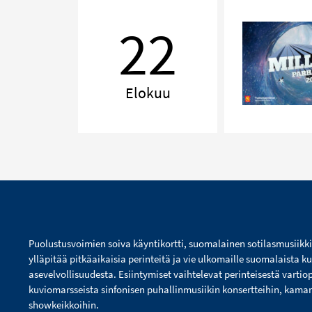
MILLENNIUM,
Tampere
22
Elokuu
Puolustusvoimien soiva käyntikortti, suomalainen sotilasmusiikk
ylläpitää pitkäaikaisia perinteitä ja vie ulkomaille suomalaista ku
asevelvollisuudesta. Esiintymiset vaihtelevat perinteisestä vartio
kuviomarsseista sinfonisen puhallinmusiikin konsertteihin, kamarim
showkeikkoihin.