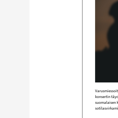
Varusmiessoit
konsertin täy
suomalaisen k
sotilasvirkami