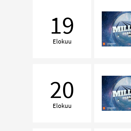
MILLENNIUM,
Kuopio
19
Elokuu
MILLENNIUM,
Jyväskylä
20
Elokuu