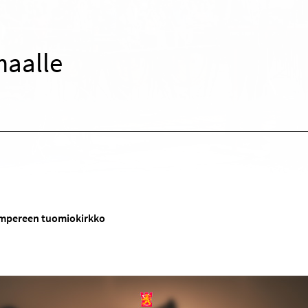
maalle
mpereen tuomiokirkko