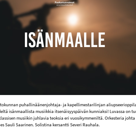
tokunnan puhallinäänenjohtaja- ja kapellimestarilinjan aliupseerioppilaa
deltä isänmaallista musiikkia itsenäisyyspäivän kunniaksi! Luvassa on 
lassisen musiikin juhlavia teoksia eri vuosikymmeniltä. Orkesteria joht
es Sauli Saarinen. Solistina kersantti Severi Rauhala.