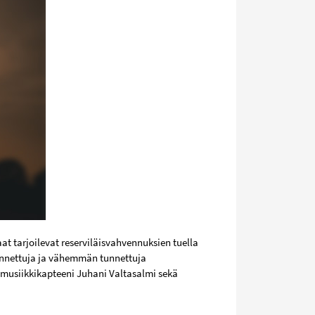
t tarjoilevat reserviläisvahvennuksien tuella
tunnettuja ja vähemmän tunnettuja
a musiikkikapteeni Juhani Valtasalmi sekä