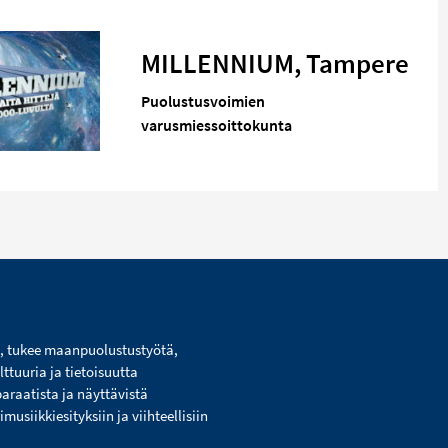
MILLENNIUM, Tampere
Puolustusvoimien
varusmiessoittokunta
i, tukee maanpuolustustyötä,
lttuuria ja tietoisuutta
paraatista ja näyttävistä
usiikkiesityksiin ja viihteellisiin