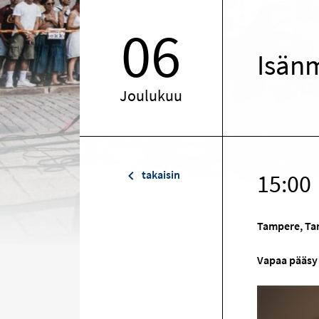
06
Isän
Joulukuu
takaisin
15:00
Tampere, Ta
Vapaa pääsy