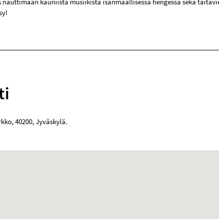
is nauttimaan kauniista musiikista isänmaallisessa hengessä sekä taitavi
sy!
ti
rkko
,
40200
,
Jyväskylä
.