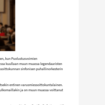
teen, kun Puolustusvoimien
teissa kuullaan muun muassa legendaaristen
ssoittokunnan sinfonisen puhallinorkesterin
n itsekin entinen varusmiessoittokuntalainen.
 ulkomaillakin ja on muun muassa voittanut