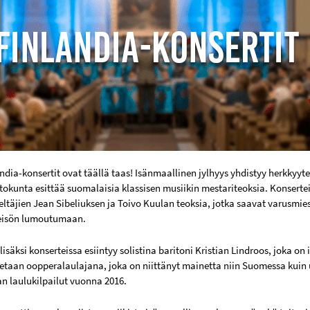
andia-konsertit ovat täällä taas! Isänmaallinen jylhyys yhdistyy herkkyy
tokunta esittää suomalaisia klassisen musiikin mestariteoksia. Konser
ltäjien Jean Sibeliuksen ja Toivo Kuulan teoksia, jotka saavat varusmie
leisön lumoutumaan.
isäksi konserteissa esiintyy solistina baritoni Kristian Lindroos, joka o
etaan oopperalaulajana, joka on niittänyt mainetta niin Suomessa kuin
 laulukilpailut vuonna 2016.