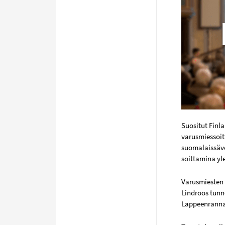
Suositut Finl
varusmiessoit
suomalaissäve
soittamina y
Varusmiesten l
Lindroos tunn
Lappeenrannan