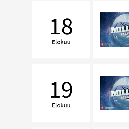
MILLENNIUM,
Lahti
18
Elokuu
MILLENNIUM,
Kuopio
19
Elokuu