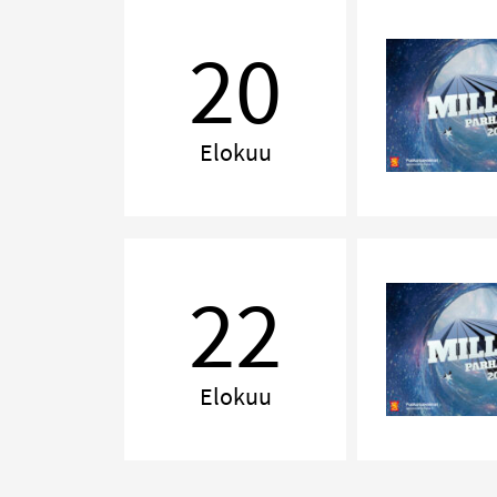
MILLENNIUM,
Jyväskylä
20
Elokuu
MILLENNIUM,
Tampere
22
Elokuu