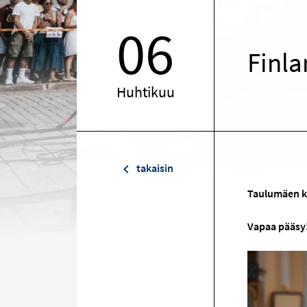
06
Finla
Huhtikuu
takaisin
Taulumäen k
Vapaa pääsy