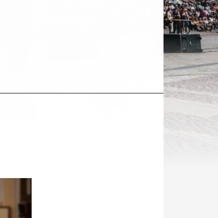
Kohde
sosiaalisessa
mediassa