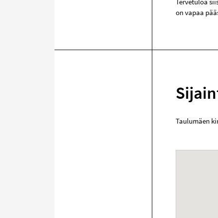
Tervetuloa si
on vapaa pää
Sijain
Taulumäen ki