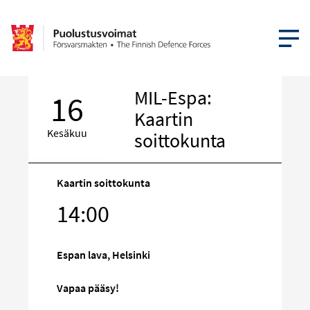
AVAA VA
MIL-Espa:
16
Kaartin
Kesäkuu
soittokunta
Kaartin soittokunta
Kohde
14:00
sosiaalisess
mediassa
Espan lava, Helsinki
Vapaa pääsy!