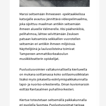
Marssi seitsemään ihmeeseen -spektaakkelissa
katsojalle avautuu jännittävä videopelimaailma,
joka sijoittuu maailman antiikin seitsemään
ihmeen alueelle Välimerelle. Viisi päähenkilöä,
pelihahmoa, lähtee selvittämään Zeuksen
patsaan katoamista seikkaillen vuorotellen
seitsemän eri antiikin ihmeen miljöössä.
Näyttelijöinä ja laulusolisteina toimivat
Tampereen ammattikorkeakoulun
musiikkiteatterin opiskelijat.
Puolustusvoimien valtakunnallisella kiertueella
on mukana soittamassa koko sotilasmusiikkialan
lisäksi myös jokaiselta esiintymispaikkakunnalta
lapsi- ja nuoriso-orkestereita. Oman kuviomarssin
esittää Rantasalmen puhallinorkesteri.
Kiertue toteutetaan seitsemällä paikkakunnalla
eri puolella Suomea. Puolustusvoimat tarjoaa