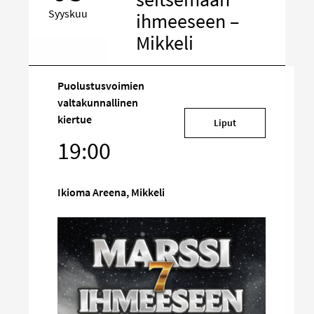
Syyskuu
ihmeeseen –
Mikkeli
Puolustusvoimien
valtakunnallinen
Kohde
kiertue
Liput
sosiaalisessa
19:00
mediassa
Ikioma Areena, Mikkeli