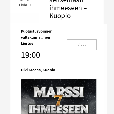
Elokuu
ihmeeseen –
Kuopio
Puolustusvoimien
valtakunnallinen
Kohde
kiertue
Liput
sosiaalisessa
19:00
mediassa
Olvi Areena, Kuopio