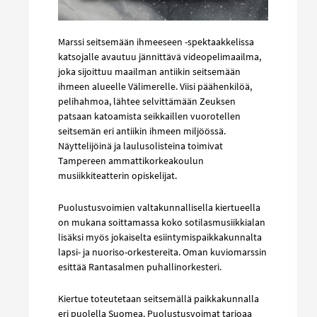
Marssi seitsemään ihmeeseen -spektaakkelissa
katsojalle avautuu jännittävä videopelimaailma,
joka sijoittuu maailman antiikin seitsemään
ihmeen alueelle Välimerelle. Viisi päähenkilöä,
pelihahmoa, lähtee selvittämään Zeuksen
patsaan katoamista seikkaillen vuorotellen
seitsemän eri antiikin ihmeen miljöössä.
Näyttelijöinä ja laulusolisteina toimivat
Tampereen ammattikorkeakoulun
musiikkiteatterin opiskelijat.
Puolustusvoimien valtakunnallisella kiertueella
on mukana soittamassa koko sotilasmusiikkialan
lisäksi myös jokaiselta esiintymispaikkakunnalta
lapsi- ja nuoriso-orkestereita. Oman kuviomarssin
esittää Rantasalmen puhallinorkesteri.
Kiertue toteutetaan seitsemällä paikkakunnalla
eri puolella Suomea. Puolustusvoimat tarjoaa