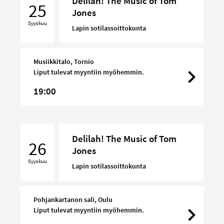
Delilah! The Music of Tom
The
25
Jones
Music
Syyskuu
of
Lapin sotilassoittokunta
Tom
Jones
Musiikkitalo, Tornio
Liput tulevat myyntiin myöhemmin.
19:00
Delilah!
Delilah! The Music of Tom
The
26
Jones
Music
Syyskuu
of
Lapin sotilassoittokunta
Tom
Jones
Pohjankartanon sali, Oulu
Liput tulevat myyntiin myöhemmin.