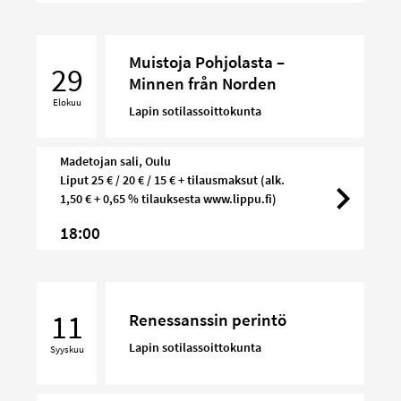
Muistoja
Muistoja Pohjolasta –
Pohjolasta
29
Minnen från Norden
–
Elokuu
Minnen
Lapin sotilassoittokunta
från
Norden
Madetojan sali, Oulu
Liput 25 € / 20 € / 15 € + tilausmaksut (alk.
1,50 € + 0,65 % tilauksesta www.lippu.fi)
18:00
Renessanssin
perintö
11
Renessanssin perintö
Lapin sotilassoittokunta
Syyskuu