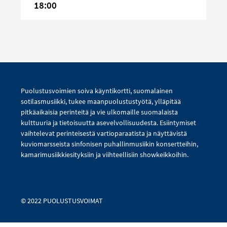
18:00
Puolustusvoimien soiva käyntikortti, suomalainen
sotilasmusiikki, tukee maanpuolustustyötä, ylläpitää
pitkäaikaisia perinteitä ja vie ulkomaille suomalaista
kulttuuria ja tietoisuutta asevelvollisuudesta. Esiintymiset
vaihtelevat perinteisestä vartioparaatista ja näyttävistä
kuviomarsseista sinfonisen puhallinmusiikin konsertteihin,
kamarimusiikkiesityksiin ja viihteellisiin showkeikkoihin.
© 2022 PUOLUSTUSVOIMAT