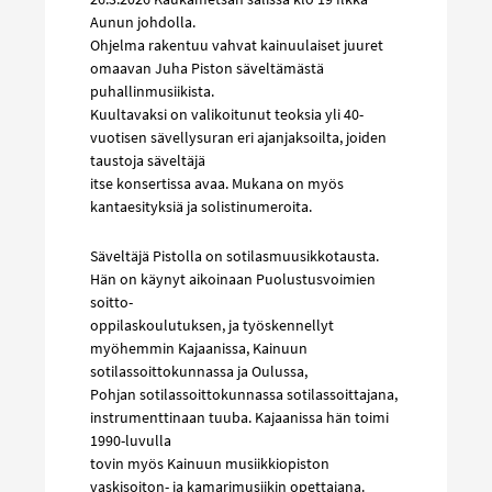
Aunun johdolla.
Ohjelma rakentuu vahvat kainuulaiset juuret
omaavan Juha Piston säveltämästä
puhallinmusiikista.
Kuultavaksi on valikoitunut teoksia yli 40-
vuotisen sävellysuran eri ajanjaksoilta, joiden
taustoja säveltäjä
itse konsertissa avaa. Mukana on myös
kantaesityksiä ja solistinumeroita.
Säveltäjä Pistolla on sotilasmuusikkotausta.
Hän on käynyt aikoinaan Puolustusvoimien
soitto-
oppilaskoulutuksen, ja työskennellyt
myöhemmin Kajaanissa, Kainuun
sotilassoittokunnassa ja Oulussa,
Pohjan sotilassoittokunnassa sotilassoittajana,
instrumenttinaan tuuba. Kajaanissa hän toimi
1990-luvulla
tovin myös Kainuun musiikkiopiston
vaskisoiton- ja kamarimusiikin opettajana.