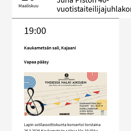
Maaliskuu
vuotistaiteilijajuhlako
19:00
Kohde
sosiaalisess
mediassa
Kaukametsän sali, Kajaani
Vapaa pääsy
Lapin sotilassoittokunta konsertoi torstaina
26.3.2026 Kaukametsän salissa klo 19 Ilkka