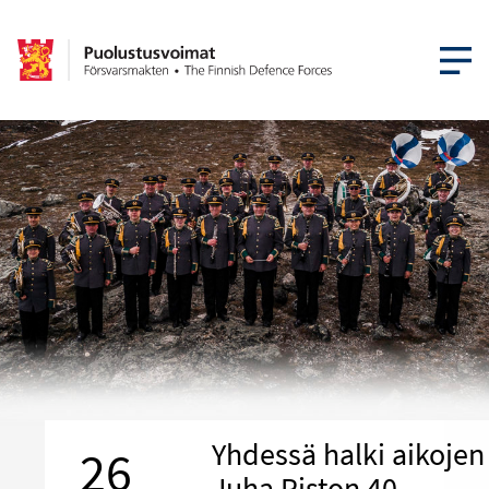
AVAA VA
Yhdessä halki aikojen
26
Juha Piston 40-