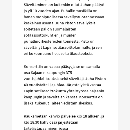
Säveltäminen on kuitenkin ollut Juhan päätyö
jo yli 10 vuoden ajan. Puhallinmusiikilla on
hänen monipuolisessa sävellystuotannossaan
keskeinen asema. Juha Piston sävellyksiä
soitetaan paljon suomalaisten
sotilassoittokuntien ja muiden
puhallinorkestereiden toimesta. Pisto on
säveltänyt Lapin sotilassoittokunnalle, ja sen
eri kokoonpanoille, useita tilausteoksia.
Konserttiin on vapaa pääsy, ja se on samalla
osa Kajaanin kaupungin 375-
vuotisjuhlallisuuksia sekä säveltäjä Juha Piston
40-vuotistaiteilijajuhlaa. Järjestelyistä vastaa
Lapin sotilassoittokunta yhteistyössä Kajaanin
kaupungin ja säveltäjän kanssa. Konserttia on
lisäksi tukenut Taiteen edistämiskeskus.
Kaukametsän kahvio palvelee klo 18 alkaen, ja
klo 18.30 kahviossa järjestetään
taitelijatapaaminen, jossa