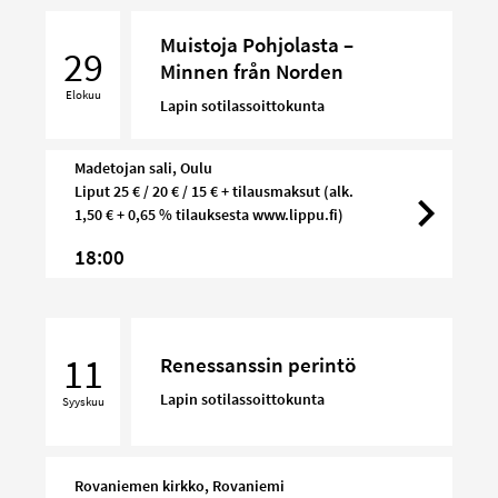
Muistoja
Muistoja Pohjolasta –
Pohjolasta
29
Minnen från Norden
–
Elokuu
Minnen
Lapin sotilassoittokunta
från
Norden
Madetojan sali, Oulu
Liput 25 € / 20 € / 15 € + tilausmaksut (alk.
1,50 € + 0,65 % tilauksesta www.lippu.fi)
18:00
Renessanssin
perintö
11
Renessanssin perintö
Lapin sotilassoittokunta
Syyskuu
Rovaniemen kirkko, Rovaniemi