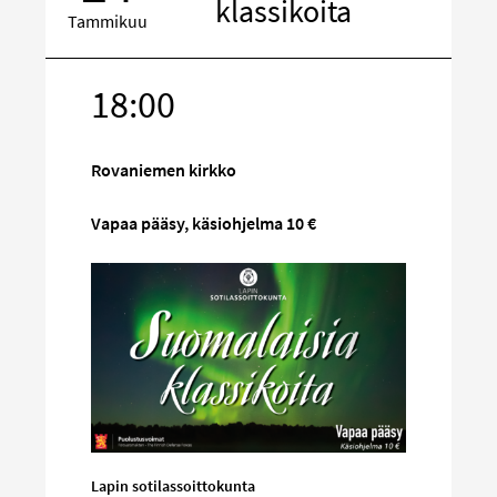
klassikoita
Tammikuu
18:00
Kohde
sosiaalisess
mediassa
Rovaniemen kirkko
Vapaa pääsy, käsiohjelma 10 €
Lapin sotilassoittokunta