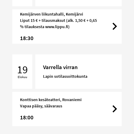
Kemijärven liikuntahalli, Kemijärvi
Liput 15 € + tilausmaksut (alk. 1,50 € + 0,65
% tilauksesta www.lippu.fi)
18:30
Varrella
virran
19
Varrella virran
Lapin sotilassoittokunta
Elokuu
Konttisen kesäteatteri, Rovaniemi
Vapaa pääsy, säävaraus
18:00