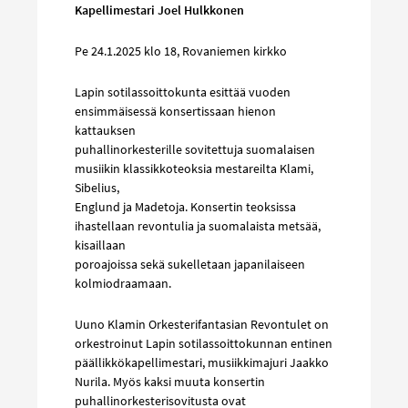
Kapellimestari Joel Hulkkonen
Pe 24.1.2025 klo 18, Rovaniemen kirkko
Lapin sotilassoittokunta esittää vuoden
ensimmäisessä konsertissaan hienon
kattauksen
puhallinorkesterille sovitettuja suomalaisen
musiikin klassikkoteoksia mestareilta Klami,
Sibelius,
Englund ja Madetoja. Konsertin teoksissa
ihastellaan revontulia ja suomalaista metsää,
kisaillaan
poroajoissa sekä sukelletaan japanilaiseen
kolmiodraamaan.
Uuno Klamin Orkesterifantasian Revontulet on
orkestroinut Lapin sotilassoittokunnan entinen
päällikkökapellimestari, musiikkimajuri Jaakko
Nurila. Myös kaksi muuta konsertin
puhallinorkesterisovitusta ovat