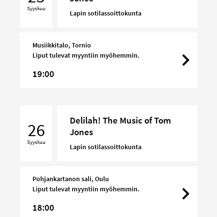
Music
Syyskuu
of
Lapin sotilassoittokunta
Tom
Jones
Musiikkitalo, Tornio
Liput tulevat myyntiin myöhemmin.
19:00
Delilah!
Delilah! The Music of Tom
The
26
Jones
Music
Syyskuu
of
Lapin sotilassoittokunta
Tom
Jones
Pohjankartanon sali, Oulu
Liput tulevat myyntiin myöhemmin.
18:00