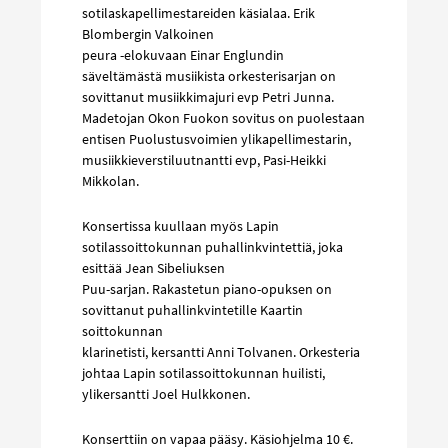
sotilaskapellimestareiden käsialaa. Erik
Blombergin Valkoinen
peura -elokuvaan Einar Englundin
säveltämästä musiikista orkesterisarjan on
sovittanut musiikkimajuri evp Petri Junna.
Madetojan Okon Fuokon sovitus on puolestaan
entisen Puolustusvoimien ylikapellimestarin,
musiikkieverstiluutnantti evp, Pasi-Heikki
Mikkolan.
Konsertissa kuullaan myös Lapin
sotilassoittokunnan puhallinkvintettiä, joka
esittää Jean Sibeliuksen
Puu-sarjan. Rakastetun piano-opuksen on
sovittanut puhallinkvintetille Kaartin
soittokunnan
klarinetisti, kersantti Anni Tolvanen. Orkesteria
johtaa Lapin sotilassoittokunnan huilisti,
ylikersantti Joel Hulkkonen.
Konserttiin on vapaa pääsy. Käsiohjelma 10 €.