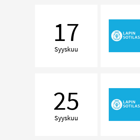
Pieni
iltasoitto
17
Syyskuu
Delilah!
The
25
Music
of
Tom
Jones
Syyskuu