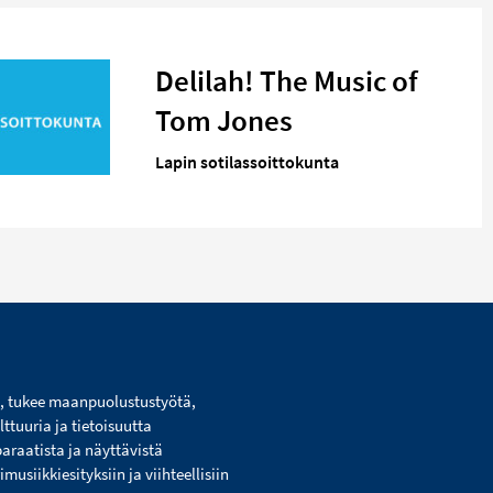
Delilah! The Music of
Tom Jones
Lapin sotilassoittokunta
i, tukee maanpuolustustyötä,
lttuuria ja tietoisuutta
paraatista ja näyttävistä
usiikkiesityksiin ja viihteellisiin