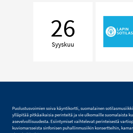
Delilah!
The
26
Music
of
Tom
Jones
Syyskuu
Puolustusvoimien soiva käyntikortti, suomalainen sotilasmusiikk
ylläpitää pitkäaikaisia perinteitä ja vie ulkomaille suomalaista ku
asevelvollisuudesta. Esiintymiset vaihtelevat perinteisestä vartio
kuviomarsseista sinfonisen puhallinmusiikin konsertteihin, kamarim