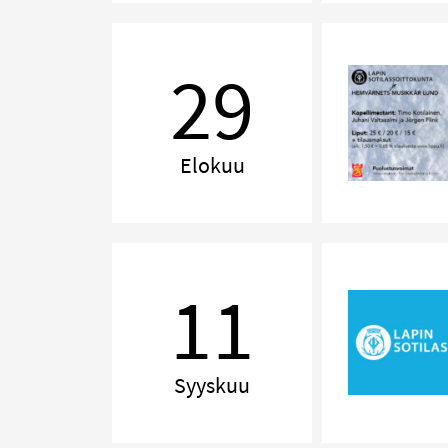
Muistoja
Pohjolasta
29
–
Minnen
från
Norden
Elokuu
Renessanssin
perintö
11
Syyskuu