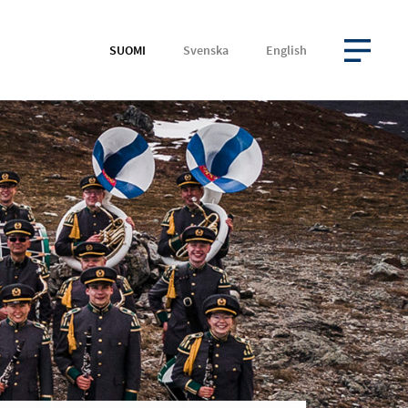
SUOMI
Svenska
English
AVAA VALIKKO