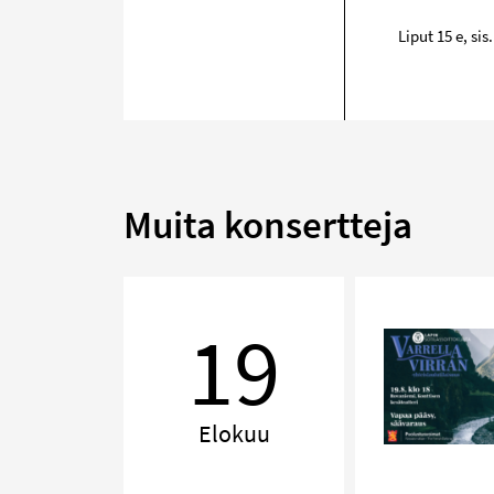
Liput 15 e, si
Muita konsertteja
Varrella
virran
19
Elokuu