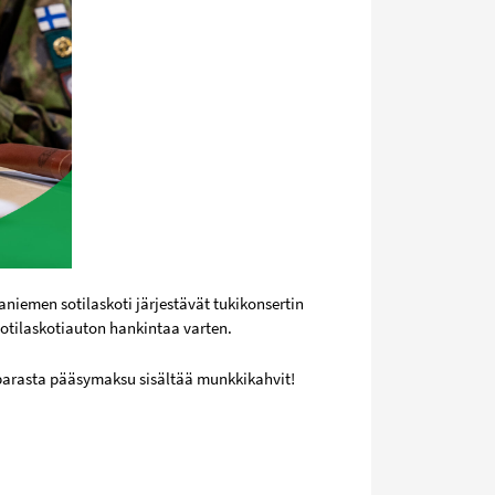
aniemen sotilaskoti järjestävät tukikonsertin
otilaskotiauton hankintaa varten.
ä parasta pääsymaksu sisältää munkkikahvit!