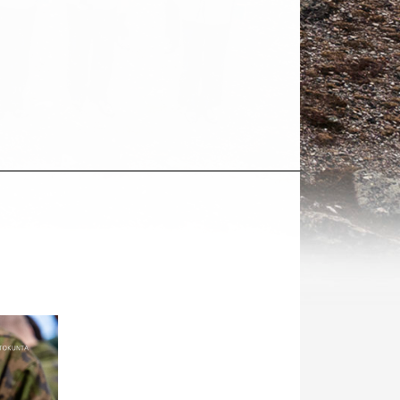
Kohde
sosiaalisessa
mediassa