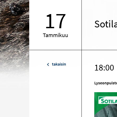
17
Sotil
Tammikuu
takaisin
18:00
Lyseonpuisto