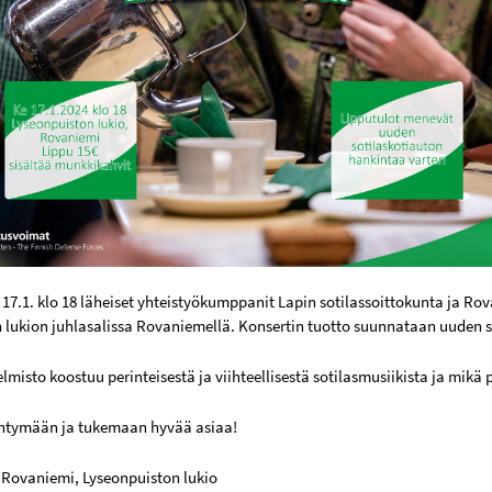
17.1. klo 18 läheiset yhteistyökumppanit Lapin sotilassoittokunta ja Rov
 lukion juhlasalissa Rovaniemellä. Konsertin tuotto suunnataan uuden s
elmisto koostuu perinteisestä ja viihteellisestä sotilasmusiikista ja mik
ihtymään ja tukemaan hyvää asiaa!
8 Rovaniemi, Lyseonpuiston lukio