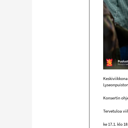
Keskiviikkona 
Lyseonpuiston
Konsertin ohj
Tervetuloa vi
ke 17.1. klo 1