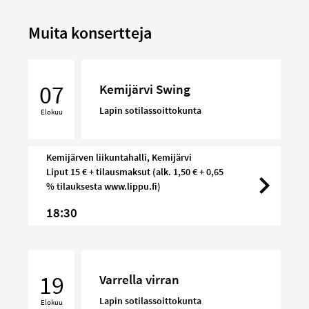
Muita konsertteja
Kemijärvi
Swing
07
Kemijärvi Swing
Lapin sotilassoittokunta
Elokuu
Kemijärven liikuntahalli, Kemijärvi
Liput 15 € + tilausmaksut (alk. 1,50 € + 0,65
% tilauksesta www.lippu.fi)
18:30
Varrella
virran
19
Varrella virran
Lapin sotilassoittokunta
Elokuu