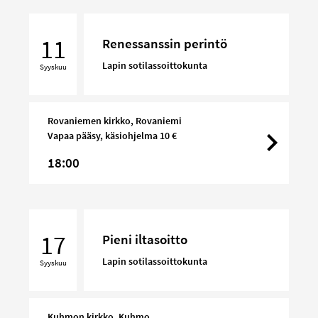
Renessanssin
perintö
11
Renessanssin perintö
Lapin sotilassoittokunta
Syyskuu
Rovaniemen kirkko, Rovaniemi
Vapaa pääsy, käsiohjelma 10 €
18:00
Pieni
iltasoitto
17
Pieni iltasoitto
Lapin sotilassoittokunta
Syyskuu
Kuhmon kirkko, Kuhmo