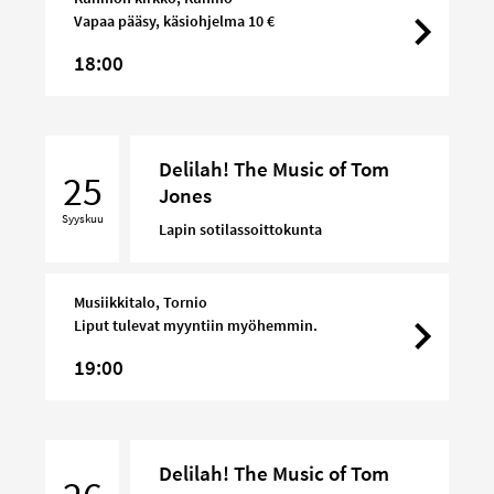
Vapaa pääsy, käsiohjelma 10 €
18:00
Delilah!
Delilah! The Music of Tom
The
25
Jones
Music
Syyskuu
of
Lapin sotilassoittokunta
Tom
Jones
Musiikkitalo, Tornio
Liput tulevat myyntiin myöhemmin.
19:00
Delilah!
Delilah! The Music of Tom
The