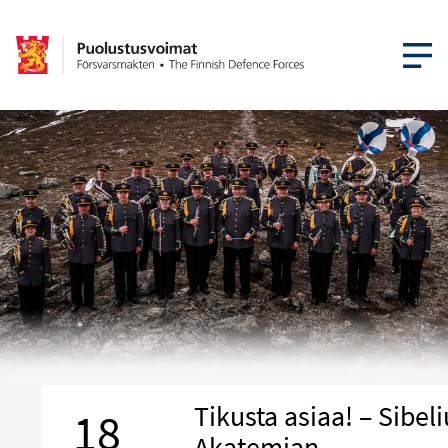
AVAA VA
Tikusta asiaa! – Sibeli
18
Akatemian