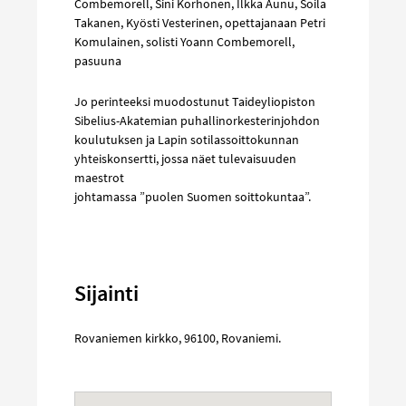
Combemorell, Sini Korhonen, Ilkka Aunu, Soila
Takanen, Kyösti Vesterinen, opettajanaan Petri
Komulainen, solisti Yoann Combemorell,
pasuuna
Jo perinteeksi muodostunut Taideyliopiston
Sibelius-Akatemian puhallinorkesterinjohdon
koulutuksen ja Lapin sotilassoittokunnan
yhteiskonsertti, jossa näet tulevaisuuden
maestrot
johtamassa ”puolen Suomen soittokuntaa”.
Sijainti
Rovaniemen kirkko
,
96100
,
Rovaniemi
.