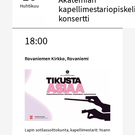
Huhtikuu
kapellimestariopiskel
konsertti
18:00
Kohde
sosiaalisess
mediassa
Rovaniemen Kirkko, Rovaniemi
Lapin sotilassoittokunta, kapellimestarit: Yoann