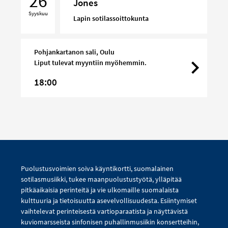
26
Jones
Music
Syyskuu
of
Lapin sotilassoittokunta
Tom
Jones
Pohjankartanon sali, Oulu
Liput tulevat myyntiin myöhemmin.
18:00
Puolustusvoimien soiva käyntikortti, suomalainen
sotilasmusiikki, tukee maanpuolustustyötä, ylläpitää
pitkäaikaisia perinteitä ja vie ulkomaille suomalaista
kulttuuria ja tietoisuutta asevelvollisuudesta. Esiintymiset
vaihtelevat perinteisestä vartioparaatista ja näyttävistä
kuviomarsseista sinfonisen puhallinmusiikin konsertteihin,