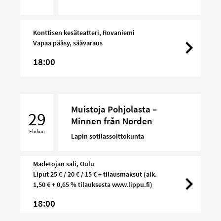
Konttisen kesäteatteri, Rovaniemi
Vapaa pääsy, säävaraus
18:00
Muistoja
Muistoja Pohjolasta –
Pohjolasta
29
Minnen från Norden
–
Elokuu
Minnen
Lapin sotilassoittokunta
från
Norden
Madetojan sali, Oulu
Liput 25 € / 20 € / 15 € + tilausmaksut (alk.
1,50 € + 0,65 % tilauksesta www.lippu.fi)
18:00