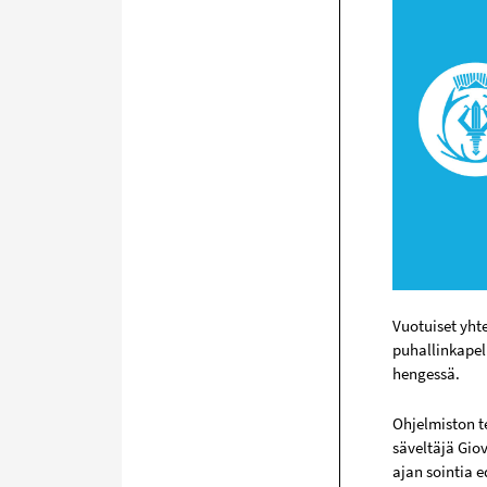
Vuotuiset yht
puhallinkapell
hengessä.
Ohjelmiston te
säveltäjä Gio
ajan sointia 