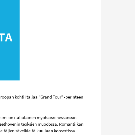
uroopan kohti Italiaa ”Grand Tour” -perinteen
jänimi on italialainen myöhäisrenessanssin
 Beethovenin teoksien muodossa. Romantiikan
ltäjien sävelkieltä kuullaan konsertissa