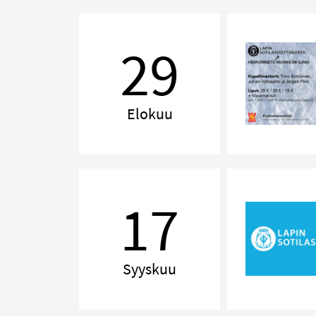
Muistoja
Pohjolasta
29
–
Minnen
från
Norden
Elokuu
Pieni
iltasoitto
17
Syyskuu