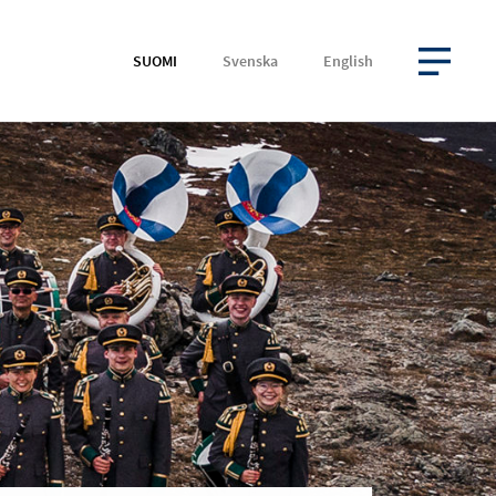
SUOMI
Svenska
English
AVAA VALIKKO