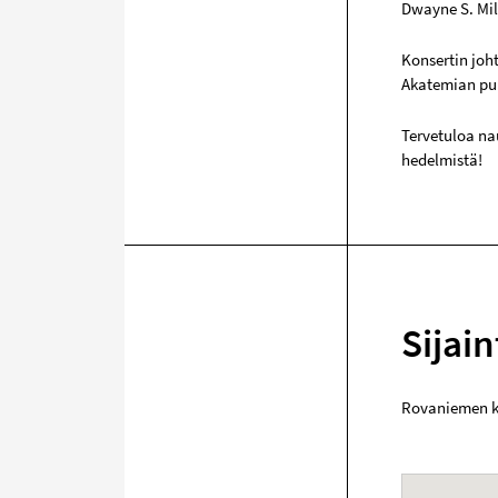
Dwayne S. Mil
Konsertin joh
Akatemian puh
Tervetuloa na
hedelmistä!
Sijain
Rovaniemen k