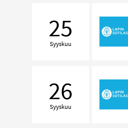
Delilah!
The
25
Music
of
Tom
Jones
Syyskuu
Delilah!
The
26
Music
of
Tom
Jones
Syyskuu