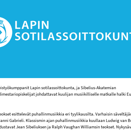
eistyökumppanit Lapin sotilassoittokunta, ja Sibelius-Akatemian
imestariopiskelijat johdattavat kuulijan musiikilliselle matkalle halki E
okset esittelevät puhallinmusiikkia eri tyylikausilta. Varhaisin säveltä
vanni Gabrieli. Klassismin ajan puhallinmusiikkia kuullaan Ludwig van
edustavat Jean Sibeliuksen ja Ralph Vaughan Williamsin teokset. Nykysäve