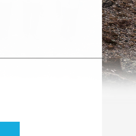
Kohde
sosiaalisessa
mediassa