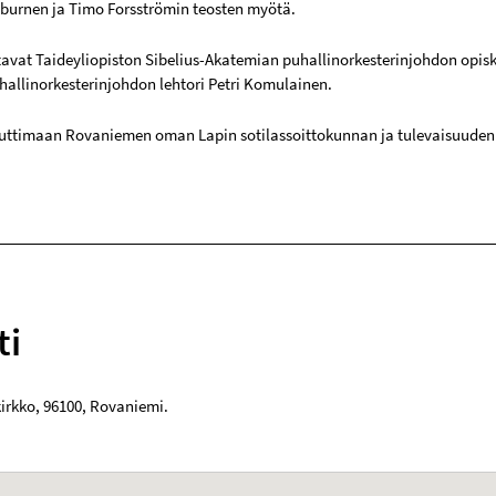
burnen ja Timo Forsströmin teosten myötä.
tavat Taideyliopiston Sibelius-Akatemian puhallinorkesterinjohdon opiske
allinorkesterinjohdon lehtori Petri Komulainen.
uttimaan Rovaniemen oman Lapin sotilassoittokunnan ja tulevaisuuden
ti
irkko
,
96100
,
Rovaniemi
.