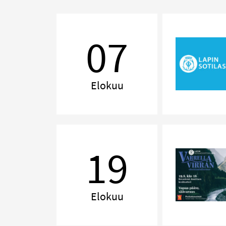
Kemijärvi
Swing
07
Elokuu
Varrella
virran
19
Elokuu