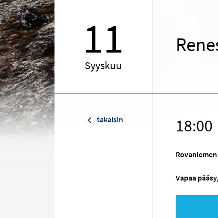
11
Renes
Syyskuu
takaisin
18:00
Rovaniemen 
Vapaa pääsy,