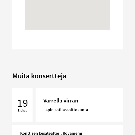
Muita konsertteja
Varrella
virran
19
Varrella virran
Lapin sotilassoittokunta
Elokuu
Konttisen kesäteatteri, Rovaniemi