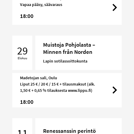
Vapaa pääsy, säävaraus
18:00
Muistoja
Muistoja Pohjolasta –
Pohjolasta
29
Minnen från Norden
–
Elokuu
Minnen
Lapin sotilassoittokunta
från
Norden
Madetojan sali, Oulu
Liput 25 € / 20 € / 15 € + tilausmaksut (alk.
1,50 € + 0,65 % tilauksesta www.lippu.fi)
18:00
Renessanssin
perintö
11
Renessanssin perintö