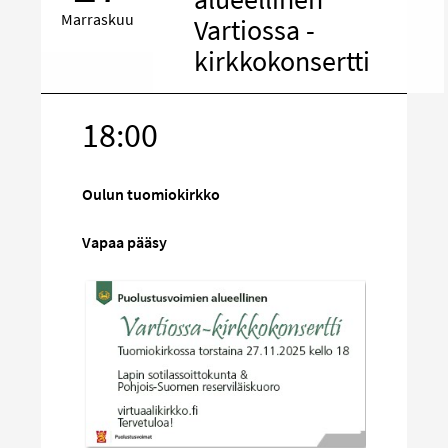
Marraskuu
Vartiossa -
kirkkokonsertti
18:00
Kohde
sosiaalisess
mediassa
Oulun tuomiokirkko
Vapaa pääsy