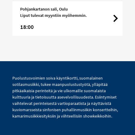
Jones
Pohjankartanon sali, Oulu
Liput tulevat myyntiin myöhemmin.
18:00
Puolustusvoimien soiva käyntikortti, suomalainen
sotilasmusiikki, tukee maanpuolustustyötä, ylläpitää
pitkäaikaisia perinteitä ja vie ulkomaille suomalaista
kulttuuria ja tietoisuutta asevelvollisuudesta. Esiintymiset
vaihtelevat perinteisestä vartioparaatista ja näyttävistä
kuviomarsseista sinfonisen puhallinmusiikin konsertteihin,
kamarimusiikkiesityksiin ja viihteellisiin showkeikkoihin.