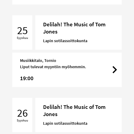
Delilah!
Delilah! The Music of Tom
The
25
Jones
Music
Syyskuu
of
Lapin sotilassoittokunta
Tom
Jones
Musiikkitalo, Tornio
Liput tulevat myyntiin myöhemmin.
19:00
Delilah!
Delilah! The Music of Tom
The
26
Jones
Music
Syyskuu
of
Lapin sotilassoittokunta
Tom