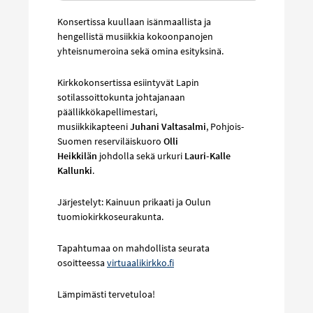
Konsertissa kuullaan isänmaallista ja
hengellistä musiikkia kokoonpanojen
yhteisnumeroina sekä omina esityksinä.
Kirkkokonsertissa esiintyvät Lapin
sotilassoittokunta johtajanaan
päällikkökapellimestari,
musiikkikapteeni
Juhani Valtasalmi
, Pohjois-
Suomen reserviläiskuoro
Olli
Heikkilän
johdolla sekä urkuri
Lauri-Kalle
Kallunki
.
Järjestelyt: Kainuun prikaati ja Oulun
tuomiokirkkoseurakunta.
Tapahtumaa on mahdollista seurata
osoitteessa
virtuaalikirkko.fi
Lämpimästi tervetuloa!