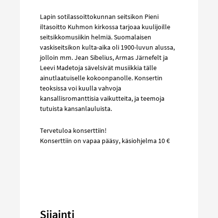
Lapin sotilassoittokunnan seitsikon Pieni
iltasoitto Kuhmon kirkossa tarjoaa kuulijoille
seitsikkomusiikin helmiä. Suomalaisen
vaskiseitsikon kulta-aika oli 1900-luvun alussa,
jolloin mm. Jean Sibelius, Armas Järnefelt ja
Leevi Madetoja sävelsivät musiikkia tälle
ainutlaatuiselle kokoonpanolle. Konsertin
teoksissa voi kuulla vahvoja
kansallisromanttisia vaikutteita, ja teemoja
tutuista kansanlauluista.
Tervetuloa konserttiin!
Konserttiin on vapaa pääsy, käsiohjelma 10 €
Sijainti