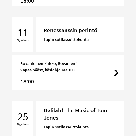
18:00
Renessanssin
perintö
11
Renessanssin perintö
Lapin sotilassoittokunta
Syyskuu
Rovaniemen kirkko, Rovaniemi
Vapaa pääsy, käsiohjelma 10 €
18:00
Delilah!
Delilah! The Music of Tom
The
25
Jones
Music
Syyskuu
of
Lapin sotilassoittokunta
Tom