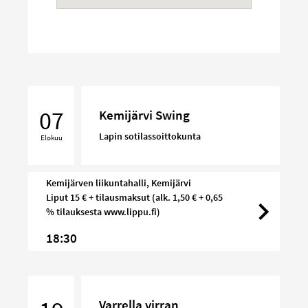
Kemijärvi
Swing
07
Kemijärvi Swing
Lapin sotilassoittokunta
Elokuu
Kemijärven liikuntahalli, Kemijärvi
Liput 15 € + tilausmaksut (alk. 1,50 € + 0,65
% tilauksesta www.lippu.fi)
18:30
Varrella
virran
Varrella virran