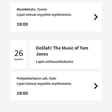
Jones
Musiikkitalo, Tornio
Liput tulevat myyntiin myöhemmin.
19:00
Delilah!
Delilah! The Music of Tom
The
26
Jones
Music
Syyskuu
of
Lapin sotilassoittokunta
Tom
Jones
Pohjankartanon sali, Oulu
Liput tulevat myyntiin myöhemmin.
18:00