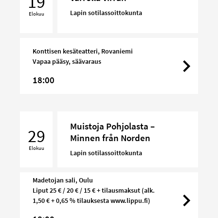
19
Lapin sotilassoittokunta
Elokuu
Konttisen kesäteatteri, Rovaniemi
Vapaa pääsy, säävaraus
18:00
Muistoja
Muistoja Pohjolasta –
Pohjolasta
29
Minnen från Norden
–
Elokuu
Minnen
Lapin sotilassoittokunta
från
Norden
Madetojan sali, Oulu
Liput 25 € / 20 € / 15 € + tilausmaksut (alk.
1,50 € + 0,65 % tilauksesta www.lippu.fi)