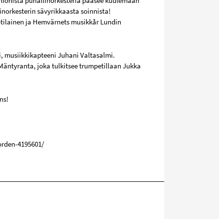
nfonista puhallinorkesteria pääsee kuulemaan
norkesterin sävyrikkaasta soinnista!
otilainen ja Hemvärnets musikkår Lundin
, musiikkikapteeni Juhani Valtasalmi.
 Mäntyranta, joka tulkitsee trumpetillaan Jukka
ns!
orden-4195601/