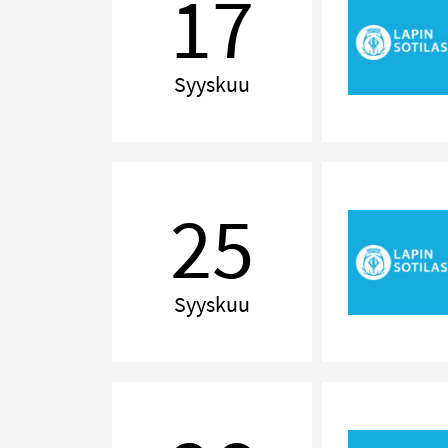
17
Syyskuu
Delilah!
The
25
Music
of
Tom
Jones
Syyskuu
Delilah!
The
Music