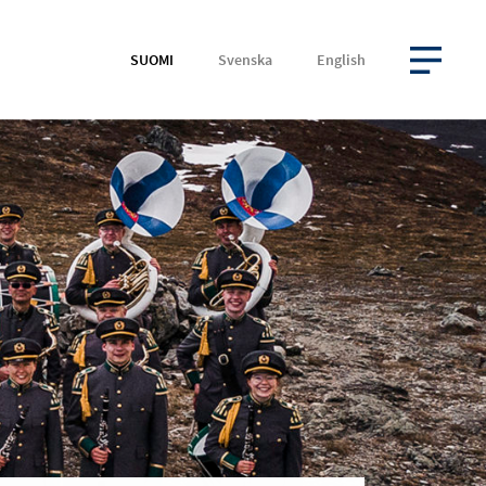
SUOMI
Svenska
English
AVAA VALIKKO