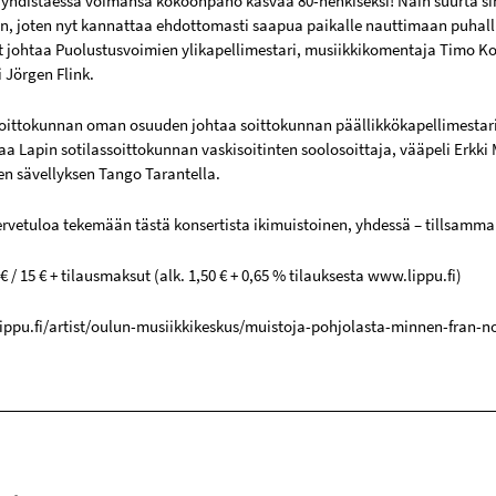
 yhdistäessä voimansa kokoonpano kasvaa 80-henkiseksi! Näin suurta si
in, joten nyt kannattaa ehdottomasti saapua paikalle nauttimaan puhalli
 johtaa Puolustusvoimien ylikapellimestari, musiikkikomentaja Timo K
 Jörgen Flink.
soittokunnan oman osuuden johtaa soittokunnan päällikkökapellimestari
taa Lapin sotilassoittokunnan vaskisoitinten soolosoittaja, vääpeli Erkki
sen sävellyksen Tango Tarantella.
rvetuloa tekemään tästä konsertista ikimuistoinen, yhdessä – tillsamma
 € / 15 € + tilausmaksut (alk. 1,50 € + 0,65 % tilauksesta www.lippu.fi)
ippu.fi/artist/oulun-musiikkikeskus/muistoja-pohjolasta-minnen-fran-n