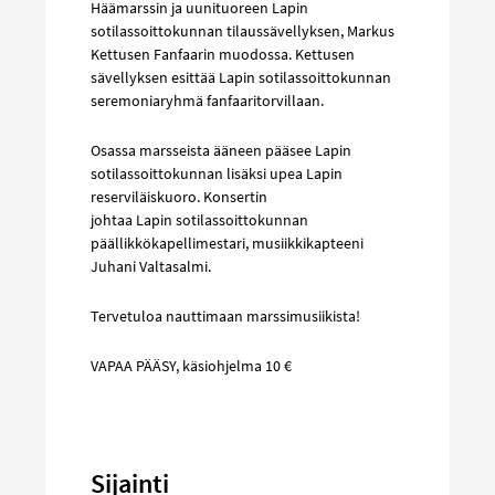
Häämarssin ja uunituoreen Lapin
sotilassoittokunnan tilaussävellyksen, Markus
Kettusen Fanfaarin muodossa. Kettusen
sävellyksen esittää Lapin sotilassoittokunnan
seremoniaryhmä fanfaaritorvillaan.
Osassa marsseista ääneen pääsee Lapin
sotilassoittokunnan lisäksi upea Lapin
reserviläiskuoro. Konsertin
johtaa Lapin sotilassoittokunnan
päällikkökapellimestari, musiikkikapteeni
Juhani Valtasalmi.
Tervetuloa nauttimaan marssimusiikista!
VAPAA PÄÄSY, käsiohjelma 10 €
Sijainti