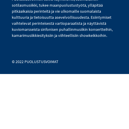
sotilasmusiikki, tukee maanpuolustustyötä, ylläpitää
pitkäaikaisia perinteitä ja vie ulkomaille suomalaista
kulttuuria ja tietoisuutta asevelvollisuudesta. Esiintymiset
vaihtelevat perinteisestä vartioparaatista ja näyttävistä
kuviomarsseista sinfonisen puhallinmusiikin konsertteihin,
kamarimusiikkiesityksiin ja viihteellisiin showkeikkoihin.
© 2022 PUOLUSTUSVOIMAT