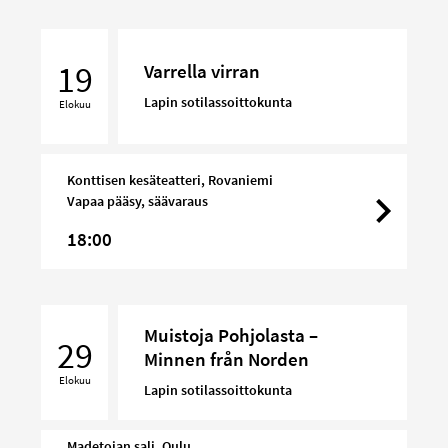
Varrella
virran
19
Varrella virran
Lapin sotilassoittokunta
Elokuu
Konttisen kesäteatteri, Rovaniemi
Vapaa pääsy, säävaraus
18:00
Muistoja
Muistoja Pohjolasta –
Pohjolasta
29
Minnen från Norden
–
Elokuu
Minnen
Lapin sotilassoittokunta
från
Norden
Madetojan sali, Oulu