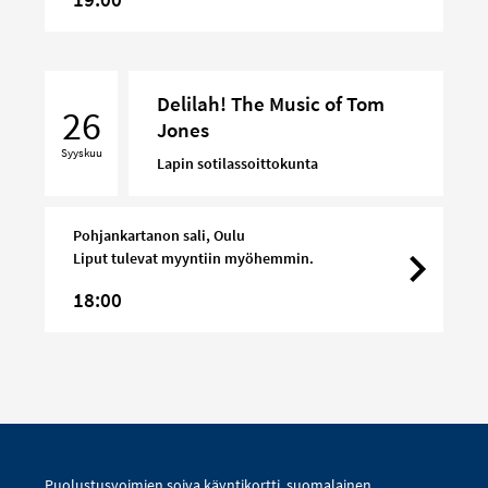
Delilah!
Delilah! The Music of Tom
The
26
Jones
Music
Syyskuu
of
Lapin sotilassoittokunta
Tom
Jones
Pohjankartanon sali, Oulu
Liput tulevat myyntiin myöhemmin.
18:00
Puolustusvoimien soiva käyntikortti, suomalainen