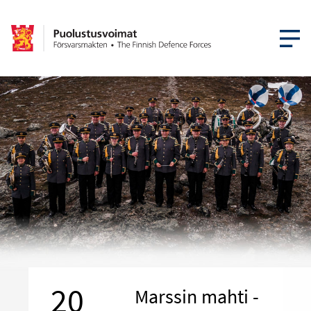
AVAA VA
20
Marssin mahti -