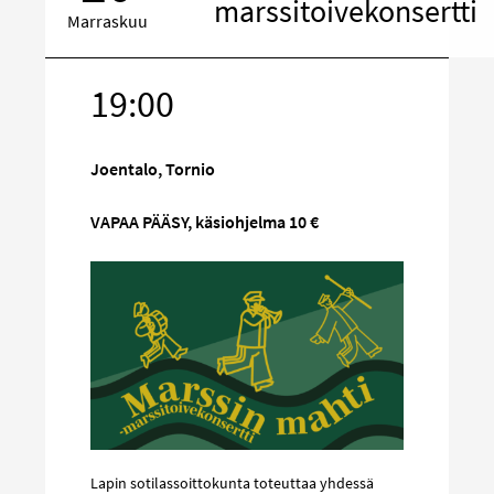
marssitoivekonsertti
Marraskuu
19:00
Kohde
sosiaalisess
mediassa
Joentalo, Tornio
VAPAA PÄÄSY, käsiohjelma 10 €
Lapin sotilassoittokunta toteuttaa yhdessä