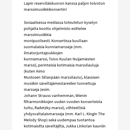
Lapin reserviläiskuoron kanssa paljon toivotun
marssimusiikkikonsertin!
Sosiaalisessa mediassa toteutetun kyselyn
pohjalta koottu ohjelmisto esittelee
marssimusiikkia
monipuolisesti. Konsertissa kuullaan
suomalaisia kunniamarsseja (mm.
ilmatorjuntajoukkojen
kunniamarssi, Toivo Kuulan Nuijamiesten
marssi), perinteisiä kotimaisia marssilauluja
(kuten Aimo
Mustosen Sillanpään marssilaulu), klassisen
musiikin säveltäjämestareiden tunnettuja
marsseja (esim.
Johann Strauss vanhemman, Wienin
filharmonikkojen uuden vuoden konserteista
tuttu, Radetzky-marssi), viihteellisiä
yhdysvaltalaismarsseja (mm. Karl L. Kingin The
Melody Shop) sekä uudempaa tuotantoa
kotimaisilta säveltäjiltä, Jukka Linkolan kauniin