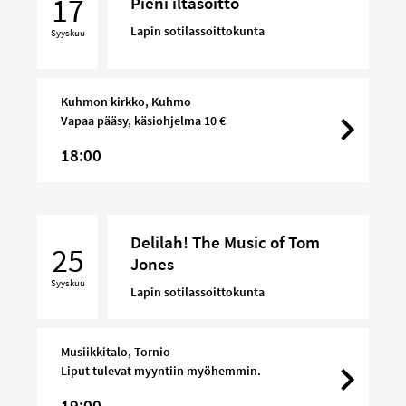
17
Pieni iltasoitto
Lapin sotilassoittokunta
Syyskuu
Kuhmon kirkko, Kuhmo
Vapaa pääsy, käsiohjelma 10 €
18:00
Delilah!
Delilah! The Music of Tom
The
25
Jones
Music
Syyskuu
of
Lapin sotilassoittokunta
Tom
Jones
Musiikkitalo, Tornio
Liput tulevat myyntiin myöhemmin.
19:00