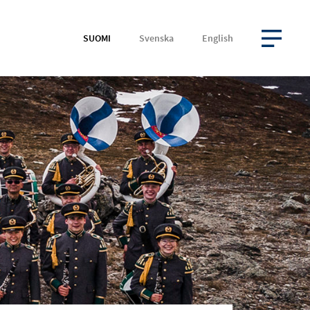
SUOMI
Svenska
English
AVAA VALIKKO