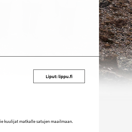
Kohde
Liput: lippu.fi
sosiaalisessa
mediassa
vie kuulijat matkalle satujen maailmaan.