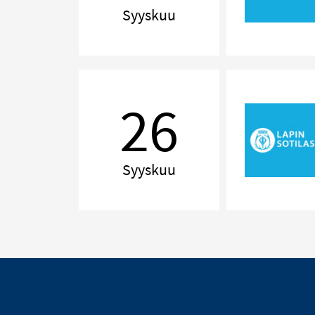
Jones
Syyskuu
Delilah!
The
26
Music
of
Tom
Jones
Syyskuu