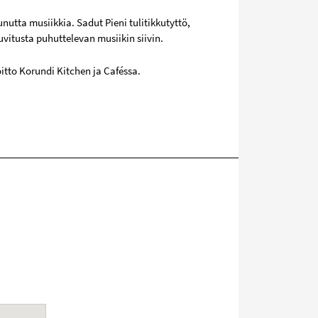
nutta musiikkia. Sadut Pieni tulitikkutyttö,
vitusta puhuttelevan musiikin siivin.
itto Korundi Kitchen ja Caféssa.