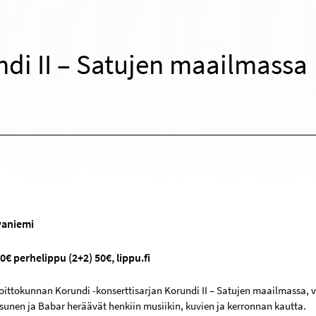
di II – Satujen maailmassa
vaniemi
0€ perhelippu (2+2) 50€, lippu.fi
soittokunnan Korundi -konserttisarjan Korundi II – Satujen maailmassa, 
sunen ja Babar heräävät henkiin musiikin, kuvien ja kerronnan kautta.