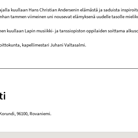
ajalla kuullaan Hans Christian Andersenin elämästä ja saduista inspiroitu
anhan tammen viimeinen uni nousevat elämyksenä uudelle tasolle mieliku
nen kuullaan Lapin musiikki- ja tanssiopiston oppilaiden soittama alkuso
soittokunta, kapellimestari Juhani Valtasalmi.
ti
 Korundi
,
96100
,
Rovaniemi
.