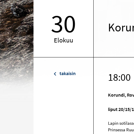
30
Korun
Elokuu
takaisin
18:00
Korundi, Ro
liput 20/15/1
Lapin sotilas
Prinsessa Ruu