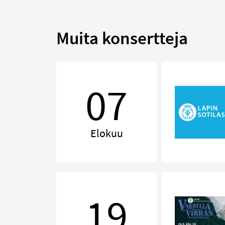
Muita konsertteja
Kemijärvi
Swing
07
Elokuu
Varrella
virran
19