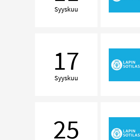
Syyskuu
Pieni
iltasoitto
17
Syyskuu
Delilah!
The
25
Music
of
Tom