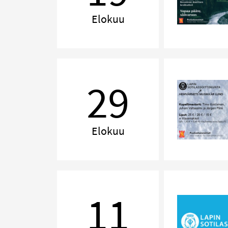
Elokuu
Muistoja
Pohjolasta
29
–
Minnen
från
Norden
Elokuu
Renessanssin
perintö
11